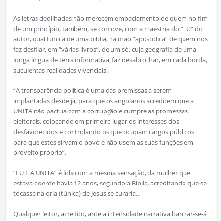
As letras dedilhadas não merecem embaciamento de quem no fim
de um princípio, também, se comove, com a maestria do “EU” do
autor, qual túnica de uma bíblia, na mão “apostólica” de quem nos
faz desfilar, em “vários livros”, de um só, cuja geografia de uma
longa língua de terra informativa, faz desabrochar, em cada borda,
suculentas realidades vivenciais.
“A transparência política é uma das premissas a serem
implantadas desde já, para que os angolanos acreditem que a
UNITA não pactua com a corrupção e cumpre as promessas
eleitorais, colocando em primeiro lugar os interesses dos
desfavorecidos e controlando os que ocupam cargos públicos
para que estes sirvam o povo e não usem as suas funções em
proveito próprio”.
“EU E A UNITA” é lida com a mesma sensação, da mulher que
estava doente havia 12 anos, segundo a Bíblia, acreditando que se
tocasse na orla (túnica) de Jesus se curaria…
Qualquer leitor, acredito, ante a intensidade narrativa banhar-se-á