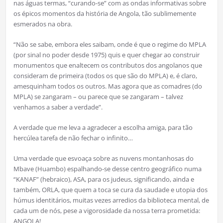
nas águas termas, “curando-se” com as ondas informativas sobre
os épicos momentos da história de Angola, tão sublimemente
esmerados na obra.
“Não se sabe, embora eles saibam, onde é que o regime do MPLA
(por sinal no poder desde 1975) quis e quer chegar ao construir
monumentos que enaltecem os contributos dos angolanos que
consideram de primeira (todos os que são do MPLA) e, é claro,
amesquinham todos os outros. Mas agora que as comadres (do
MPLA) se zangaram – ou parece que se zangaram – talvez
venhamos a saber a verdade”.
A verdade que me leva a agradecer a escolha amiga, para tão
hercúlea tarefa de não fechar o infinito…
Uma verdade que esvoaça sobre as nuvens montanhosas do
Mbave (Huambo) espalhando-se desse centro geográfico numa
“KANAF” (hebraico), ASA, para os judeus, significando, ainda e
também, ORLA, que quem a toca se cura da saudade e utopia dos
húmus identitários, muitas vezes arredios da biblioteca mental, de
cada um de nós, pese a vigorosidade da nossa terra prometida:
ANGOLA!