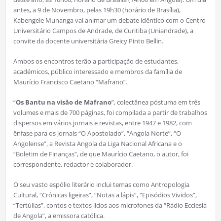
antes, a 9 de Novembro, pelas 19h30 (horário de Brasília),
Kabengele Munanga vai animar um debate idêntico com o Centro
Universitário Campos de Andrade, de Curitiba (Uniandrade), a
convite da docente universitária Greicy Pinto Bellin.
Ambos os encontros terão a participação de estudantes,
académicos, público interessado e membros da família de
Maurício Francisco Caetano “Mafrano”.
“
Os Bantu na visão de Mafrano
”, colectânea póstuma em três
volumes e mais de 700 páginas, foi compilada a partir de trabalhos
dispersos em vários jornais e revistas, entre 1947 e 1982, com
ênfase para os jornais “O Apostolado”, “Angola Norte”, “O
Angolense”, a Revista Angola da Liga Nacional Africana e o
“Boletim de Finanças”, de que Maurício Caetano, o autor, foi
correspondente, redactor e colaborador.
O seu vasto espólio literário inclui temas como Antropologia
Cultural, “Crónicas ligeiras”, “Notas a lápis”, “Episódios Vividos”,
“Tertúlias”, contos e textos lidos aos microfones da “Rádio Ecclesia
de Angola”, a emissora católica.