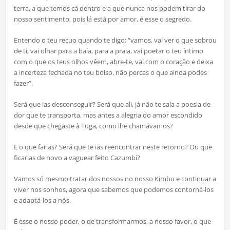
terra, a que temos cá dentro e a que nunca nos podem tirar do
nosso sentimento, pois lá está por amor, é esse o segredo.
Entendo o teu recuo quando te digo: “vamos, vai ver o que sobrou
de ti, vai olhar para a baía, para a praia, vai poetar o teu íntimo
com o que os teus olhos vêem, abre-te, vai com o coração e deixa
a incerteza fechada no teu bolso, não percas o que ainda podes
fazer”.
Será que ias desconseguir? Será que ali, já não te saía a poesia de
dor que te transporta, mas antes a alegria do amor escondido
desde que chegaste à Tuga, como lhe chamávamos?
E o que farias? Será que te ias reencontrar neste retorno? Ou que
ficarias de novo a vaguear feito Cazumbi?
Vamos só mesmo tratar dos nossos no nosso Kimbo e continuar a
viver nos sonhos, agora que sabemos que podemos contorná-los
e adaptá-los a nós.
É esse o nosso poder, o de transformarmos, a nosso favor, o que