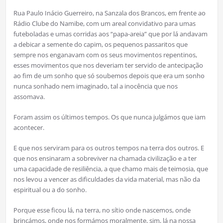
Rua Paulo Inácio Guerreiro, na Sanzala dos Brancos, em frente ao
Rádio Clube do Namibe, com um areal convidativo para umas
futeboladas e umas corridas aos “papa-areia” que por lá andavam
a debicar a semente do capim, os pequenos passaritos que
sempre nos enganavam com os seus movimentos repentinos,
esses movimentos que nos deveriam ter servido de antecipação
ao fim de um sonho que só soubemos depois que era um sonho
nunca sonhado nem imaginado, tal a inocência que nos
assomava.
Foram assim os últimos tempos. Os que nunca julgámos que iam
acontecer.
E que nos serviram para os outros tempos na terra dos outros. E
que nos ensinaram a sobreviver na chamada civilização e a ter
uma capacidade de resiliência, a que chamo mais de teimosia, que
nos levou a vencer as dificuldades da vida material, mas não da
espiritual ou a do sonho.
Porque esse ficou lá, na terra, no sítio onde nascemos, onde
brincámos, onde nos formámos moralmente, sim, lá na nossa