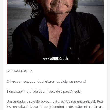
WILLIAM TONET*
O livro começa, quando a leitura nos aloja nas nuvens!
É uma sublime lufada de ar fresco de e para Angola!
Um verdadeiro selo de povoamento, parido nas entranhas da Rua
66, zona alta de Nova Lisboa (Huambo), onde estão enterradas as