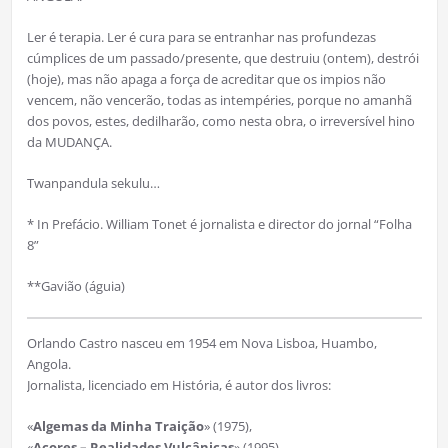
Ler é terapia. Ler é cura para se entranhar nas profundezas
cúmplices de um passado/presente, que destruiu (ontem), destrói
(hoje), mas não apaga a força de acreditar que os impios não
vencem, não vencerão, todas as intempéries, porque no amanhã
dos povos, estes, dedilharão, como nesta obra, o irreversível hino
da MUDANÇA.
Twanpandula sekulu…
* In Prefácio. William Tonet é jornalista e director do jornal “Folha
8”
**Gavião (águia)
Orlando Castro nasceu em 1954 em Nova Lisboa, Huambo,
Angola.
Jornalista, licenciado em História, é autor dos livros:
«
Algemas da Minha Traição
» (1975),
«
Açores – Realidades Vulcânicas
» (1995)