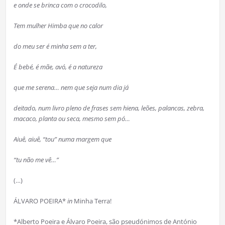
e onde se brinca com o crocodilo,
Tem mulher Himba que no calor
do meu ser é minha sem a ter,
É bebé, é mãe, avó, é a natureza
que me serena… nem que seja num dia já
deitado, num livro pleno de frases sem hiena, leões, palancas, zebra,
macaco, planta ou seca, mesmo sem pó…
Aiuê, aiuê, “tou” numa margem que
“tu não me vê…”
(…)
ÁLVARO POEIRA*
in
Minha Terra!
*Alberto Poeira e Álvaro Poeira, são pseudónimos de António