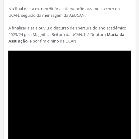
No final desta extraordinária intervenção ouvimos o coro da
UCAN, seguido da mensagem da AEUCAN.
A finalizar a sala ouviu o discurso de abertura do ano académico
2023/24 pela Magnífica Reitora da UCAN, Ir.ª Doutora
Maria da
Assunção
, e por fim o hino da UCAN.