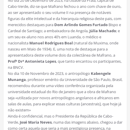
No dia 20 de Dezembro de 2023, na cidade da Praia, capital de
Cabo-Verde, diz-se que Mafrano fechou o ano com chave de ouro,
ao ser apresentado o seu volume II na presença de notáveis
figuras da elite intelectual e da hierarquia religiosa deste pais, com
merecidos destaques para
Dom Arlindo Gomes Furtado
Bispo e
Cardeal de Santiago; a embaixadora de Angola,
Júlia Machado
; e
um seu ex-aluno nos anos 40’s em Luanda, o médico e
nacionalista
Manuel Rodrigues Boal
(natural da Muxima, onde
nasceu em Maio de 1934). E, uma nota de destaque para a
apresentadora deste volume dois da colectânea de Mafrano, a
Profª Drª Antonieta Lopes
, que tanto encantou os participantes,
na BNCV.
No dia 10 de Novembro de 2023, o antropólogo
Kabengele
Munanga
, professor emérito da Universidade de São Paulo, Brasil,
recomendou durante uma vídeo conferência organizada pela
universidade estadual do Rio de Janeiro que a obra de Mafrano
seja «utilizada por novos antropólogos angolanos e africanos em
salas de aulas, para explicar essas culturas [ancestrais], que hoje já
não existem»
Ainda é confidencial, mas o Presidente da República de Cabo-
Verde,
José Maria Neves
, numa das imagens abaixo, chegou a dar
como certa aquela que seria a mais prestigiosa presença, na