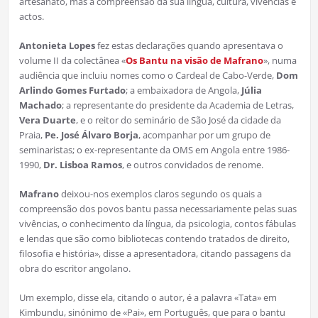
artesanato, mas à compreensão da sua língua, cultura, vivências e
actos.
Antonieta Lopes
fez estas declarações quando apresentava o
volume II da colectânea «
Os Bantu na visão de Mafrano
», numa
audiência que incluiu nomes como o Cardeal de Cabo-Verde,
Dom
Arlindo Gomes Furtado
; a embaixadora de Angola,
Júlia
Machado
; a representante do presidente da Academia de Letras,
Vera Duarte
, e o reitor do seminário de São José da cidade da
Praia,
Pe. José Álvaro Borja
, acompanhar por um grupo de
seminaristas; o ex-representante da OMS em Angola entre 1986-
1990,
Dr. Lisboa Ramos
, e outros convidados de renome.
Mafrano
deixou-nos exemplos claros segundo os quais a
compreensão dos povos bantu passa necessariamente pelas suas
vivências, o conhecimento da língua, da psicologia, contos fábulas
e lendas que são como bibliotecas contendo tratados de direito,
filosofia e história», disse a apresentadora, citando passagens da
obra do escritor angolano.
Um exemplo, disse ela, citando o autor, é a palavra «Tata» em
Kimbundu, sinónimo de «Pai», em Português, que para o bantu