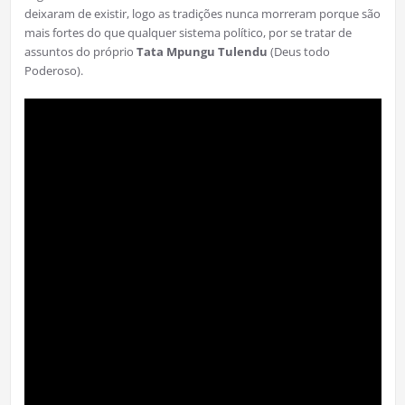
deixaram de existir, logo as tradições nunca morreram porque são
mais fortes do que qualquer sistema político, por se tratar de
assuntos do próprio
Tata Mpungu Tulendu
(Deus todo
Poderoso).