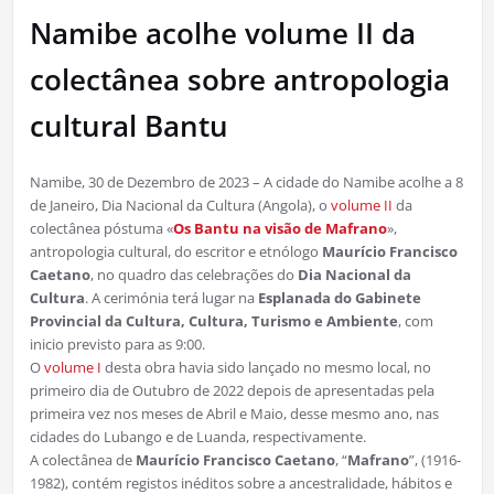
Namibe acolhe volume II da
colectânea sobre antropologia
cultural Bantu
Namibe, 30 de Dezembro de 2023 – A cidade do Namibe acolhe a 8
de Janeiro, Dia Nacional da Cultura (Angola), o
volume II
da
colectânea póstuma «
Os Bantu na visão de Mafrano
»,
antropologia cultural, do escritor e etnólogo
Maurício Francisco
Caetano
, no quadro das celebrações do
Dia Nacional da
Cultura
. A cerimónia terá lugar na
Esplanada do Gabinete
Provincial da Cultura, Cultura, Turismo e Ambiente
, com
inicio previsto para as 9:00.
O
volume I
desta obra havia sido lançado no mesmo local, no
primeiro dia de Outubro de 2022 depois de apresentadas pela
primeira vez nos meses de Abril e Maio, desse mesmo ano, nas
cidades do Lubango e de Luanda, respectivamente.
A colectânea de
Maurício Francisco Caetano
, “
Mafrano
”, (1916-
1982), contém registos inéditos sobre a ancestralidade, hábitos e