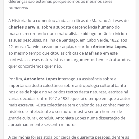
diferenças são externas porque somos os mesmos seres
humanos».
A Historiadora comentou ainda as criticas de Mafrano às teses de
Charles Darwin,
sobre a suposta descendência humano do
macaco, recordando que o naturalista e biólogo britânico iniciou
as suas pesquisas, na Ilha de Santiago, em Cabo Verde, 1832, aos
22 anos. «Darwin passou por aqui,», recordou
Antonieta Lopes
,
ao mesmo tempo que citou as críticas de
Mafrano
em este
contesta as teses naturalistas com argumentos bem estruturados,
quer concordemos quer não.
Por fim,
Antonieta Lopes
interrogou a assistência sobre a
importância desta colectânea sobre antropologia cultural bantu
nos dias de hoje e no valor dos textos desta natureza, escritos há
varias décadas, entre 1947 e 1982, que foi o tempo em que o autor
mais escreveu. «Esta colectânea tem o valor do seu conhecimento
histórico e intelectual e o seu autor mostra ser um homem de
grande cultura», concluiu Antonieta Lopes numa dissertação de
aproximadamente sessenta minutos.
A cerimónia foi assistida por cerca de quarenta pessoas, dentre as