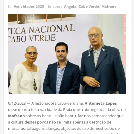
In
Actividades 2023
Etiqueta
Angola
,
Cabo Verde
,
Mafrano
0/12/2023 — A historiadora cabo-verdiana,
Antonieta Lopes
,
disse quarta-feira na cidade da Praia que a abrangência da obra de
Mafrano
sobre os bantu, e não bantu, faz-nos compreender que
a cultura destes povos não se limita apenas à descrição de
máscaras, tatuagens, danças, objectos de uso doméstico ou de