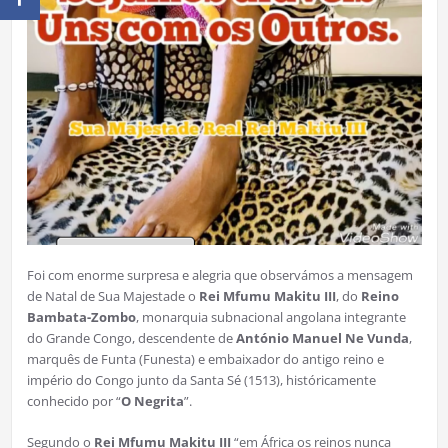
Foi com enorme surpresa e alegria que observámos a mensagem
de Natal de Sua Majestade o
Rei
Mfumu Makitu III
, do
Reino
Bambata-Zombo
, monarquia subnacional angolana integrante
do Grande Congo, descendente de
António Manuel Ne Vunda
,
marquês de Funta (Funesta) e embaixador do antigo reino e
império do Congo junto da Santa Sé (1513), históricamente
conhecido por “
O Negrita
”.
Segundo o
Rei Mfumu Makitu III
“em África os reinos nunca