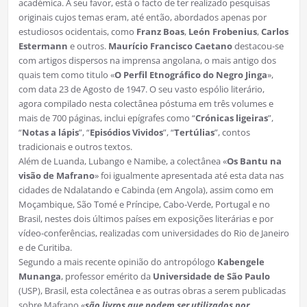
académica. A seu favor, está o facto de ter realizado pesquisas
originais cujos temas eram, até então, abordados apenas por
estudiosos ocidentais, como
Franz Boas
,
León Frobenius
,
Carlos
Estermann
e outros.
Maurício Francisco Caetano
destacou-se
com artigos dispersos na imprensa angolana, o mais antigo dos
quais tem como titulo «
O Perfil Etnográfico do Negro Jinga
»,
com data 23 de Agosto de 1947. O seu vasto espólio literário,
agora compilado nesta colectânea póstuma em três volumes e
mais de 700 páginas, inclui epígrafes como “
Crónicas ligeiras
”,
“
Notas a lápis
”, “
Episódios Vividos
”, “
Tertúlias
”, contos
tradicionais e outros textos.
Além de Luanda, Lubango e Namibe, a colectânea «
Os Bantu na
visão de Mafrano
» foi igualmente apresentada até esta data nas
cidades de Ndalatando e Cabinda (em Angola), assim como em
Moçambique, São Tomé e Príncipe, Cabo-Verde, Portugal e no
Brasil, nestes dois últimos países em exposições literárias e por
vídeo-conferências, realizadas com universidades do Rio de Janeiro
e de Curitiba.
Segundo a mais recente opinião do antropólogo
Kabengele
Munanga
, professor emérito da
Universidade de São Paulo
(USP), Brasil, esta colectânea e as outras obras a serem publicadas
sobre Mafrano «
são livros que podem ser utilizados por