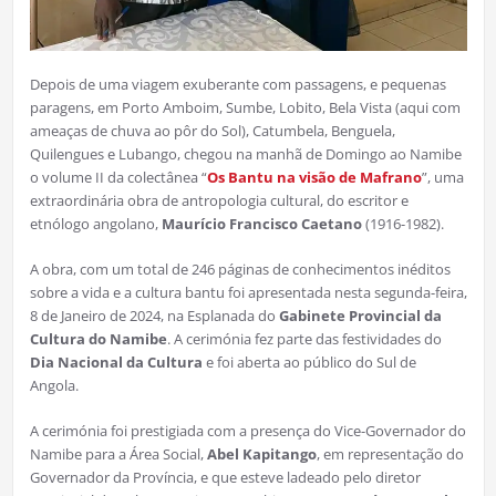
Depois de uma viagem exuberante com passagens, e pequenas
paragens, em Porto Amboim, Sumbe, Lobito, Bela Vista (aqui com
ameaças de chuva ao pôr do Sol), Catumbela, Benguela,
Quilengues e Lubango, chegou na manhã de Domingo ao Namibe
o volume II da colectânea “
Os Bantu na visão de Mafrano
”, uma
extraordinária obra de antropologia cultural, do escritor e
etnólogo angolano,
Maurício Francisco Caetano
(1916-1982).
A obra, com um total de 246 páginas de conhecimentos inéditos
sobre a vida e a cultura bantu foi apresentada nesta segunda-feira,
8 de Janeiro de 2024, na Esplanada do
Gabinete Provincial da
Cultura do Namibe
. A cerimónia fez parte das festividades do
Dia Nacional da Cultura
e foi aberta ao público do Sul de
Angola.
A cerimónia foi prestigiada com a presença do Vice-Governador do
Namibe para a Área Social,
Abel Kapitango
, em representação do
Governador da Província, e que esteve ladeado pelo diretor