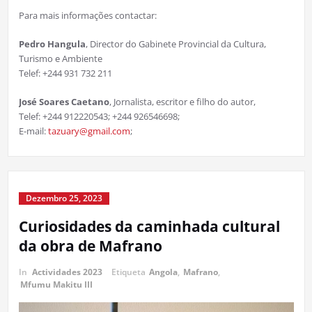
Para mais informações contactar:
Pedro Hangula
, Director do Gabinete Provincial da Cultura,
Turismo e Ambiente
Telef: +244 931 732 211
José Soares Caetano
, Jornalista, escritor e filho do autor,
Telef: +244 912220543; +244 926546698;
E-mail:
tazuary@gmail.com
;
Dezembro 25, 2023
Curiosidades da caminhada cultural
da obra de Mafrano
In
Actividades 2023
Etiqueta
Angola
,
Mafrano
,
Mfumu Makitu III