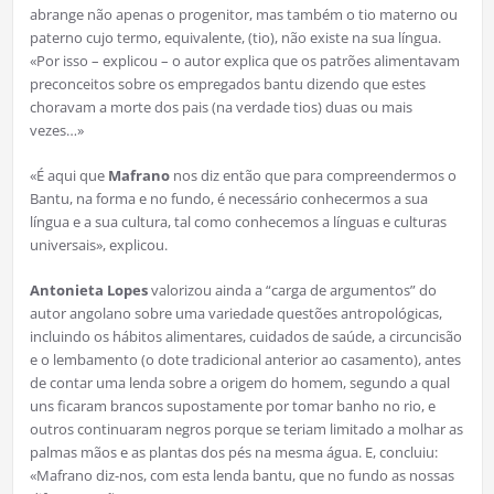
abrange não apenas o progenitor, mas também o tio materno ou
paterno cujo termo, equivalente, (tio), não existe na sua língua.
«Por isso – explicou – o autor explica que os patrões alimentavam
preconceitos sobre os empregados bantu dizendo que estes
choravam a morte dos pais (na verdade tios) duas ou mais
vezes…»
«É aqui que
Mafrano
nos diz então que para compreendermos o
Bantu, na forma e no fundo, é necessário conhecermos a sua
língua e a sua cultura, tal como conhecemos a línguas e culturas
universais», explicou.
Antonieta Lopes
valorizou ainda a “carga de argumentos” do
autor angolano sobre uma variedade questões antropológicas,
incluindo os hábitos alimentares, cuidados de saúde, a circuncisão
e o lembamento (o dote tradicional anterior ao casamento), antes
de contar uma lenda sobre a origem do homem, segundo a qual
uns ficaram brancos supostamente por tomar banho no rio, e
outros continuaram negros porque se teriam limitado a molhar as
palmas mãos e as plantas dos pés na mesma água. E, concluiu:
«Mafrano diz-nos, com esta lenda bantu, que no fundo as nossas