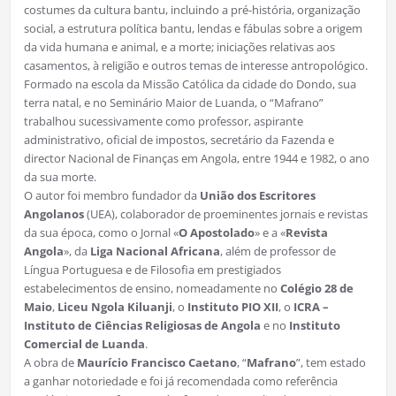
costumes da cultura bantu, incluindo a pré-história, organização
social, a estrutura política bantu, lendas e fábulas sobre a origem
da vida humana e animal, e a morte; iniciações relativas aos
casamentos, à religião e outros temas de interesse antropológico.
Formado na escola da Missão Católica da cidade do Dondo, sua
terra natal, e no Seminário Maior de Luanda, o “Mafrano”
trabalhou sucessivamente como professor, aspirante
administrativo, oficial de impostos, secretário da Fazenda e
director Nacional de Finanças em Angola, entre 1944 e 1982, o ano
da sua morte.
O autor foi membro fundador da
União dos Escritores
Angolanos
(UEA), colaborador de proeminentes jornais e revistas
da sua época, como o Jornal «
O Apostolado
» e a «
Revista
Angola
», da
Liga Nacional Africana
, além de professor de
Língua Portuguesa e de Filosofia em prestigiados
estabelecimentos de ensino, nomeadamente no
Colégio 28 de
Maio
,
Liceu Ngola Kiluanji
, o
Instituto PIO XII
, o
ICRA –
Instituto de Ciências Religiosas de Angola
e no
Instituto
Comercial de Luanda
.
A obra de
Maurício Francisco Caetano
, “
Mafrano
”, tem estado
a ganhar notoriedade e foi já recomendada como referência