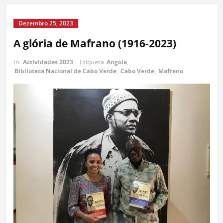
Dezembro 25, 2023
A glória de Mafrano (1916-2023)
In
Actividades 2023
Etiqueta
Angola
,
Biblioteca Nacional de Cabo Verde
,
Cabo Verde
,
Mafrano