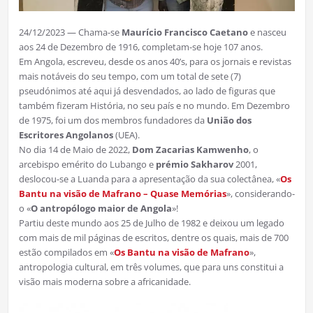
24/12/2023 — Chama-se
Maurício Francisco Caetano
e nasceu
aos 24 de Dezembro de 1916, completam-se hoje 107 anos.
Em Angola, escreveu, desde os anos 40’s, para os jornais e revistas
mais notáveis do seu tempo, com um total de sete (7)
pseudónimos até aqui já desvendados, ao lado de figuras que
também fizeram História, no seu país e no mundo. Em Dezembro
de 1975, foi um dos membros fundadores da
União dos
Escritores Angolanos
(UEA).
No dia 14 de Maio de 2022,
Dom Zacarias Kamwenho
, o
arcebispo emérito do Lubango e
prémio Sakharov
2001,
deslocou-se a Luanda para a apresentação da sua colectânea, «
Os
Bantu na visão de Mafrano – Quase Memórias
», considerando-
o «
O antropólogo maior de Angola
»!
Partiu deste mundo aos 25 de Julho de 1982 e deixou um legado
com mais de mil páginas de escritos, dentre os quais, mais de 700
estão compilados em «
Os Bantu na visão de Mafrano
»,
antropologia cultural, em três volumes, que para uns constitui a
visão mais moderna sobre a africanidade.