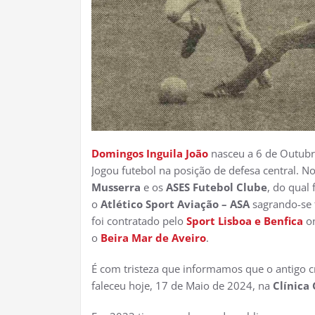
Domingos Inguila João
nasceu a 6 de Outub
Jogou futebol na posição de defesa central. N
Musserra
e os
ASES Futebol Clube
, do qual 
o
Atlético Sport Aviação – ASA
sagrando-se 
foi contratado pelo
Sport Lisboa e Benfica
on
o
Beira Mar de Aveiro
.
É com tristeza que informamos que o antigo 
faleceu hoje, 17 de Maio de 2024, na
Clínica 