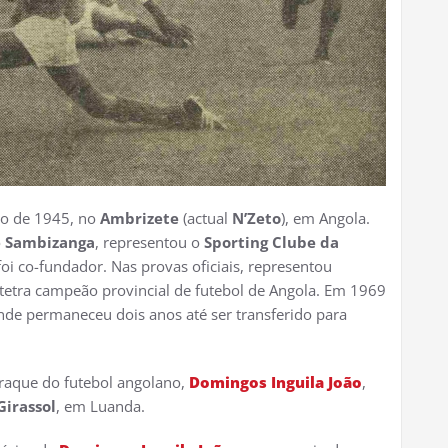
ro de 1945, no
Ambrizete
(actual
N’Zeto
), em Angola.
o
Sambizanga
, representou o
Sporting Clube da
foi co-fundador. Nas provas oficiais, representou
tetra campeão provincial de futebol de Angola. Em 1969
de permaneceu dois anos até ser transferido para
craque do futebol angolano,
Domingos Inguila João
,
Girassol
, em Luanda.