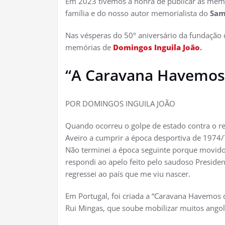
Em 2023 tivemos a honra de publicar as mem
família e do nosso autor memorialista do
Sam
Nas vésperas do 50º aniversário da fundação
memórias de
Domingos Inguila João
.
“A Caravana Havemos 
POR DOMINGOS INGUILA JOÃO
Quando ocorreu o golpe de estado contra o reg
Aveiro a cumprir a época desportiva de 1974/
Não terminei a época seguinte porque movido 
respondi ao apelo feito pelo saudoso Presiden
regressei ao país que me viu nascer.
Em Portugal, foi criada a “Caravana Havemos 
Rui Mingas, que soube mobilizar muitos ango