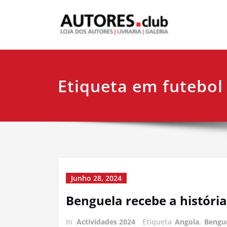
Etiqueta em futebol
Junho 28, 2024
Benguela recebe a história
In
Actividades 2024
Etiqueta
Angola
,
Bengu