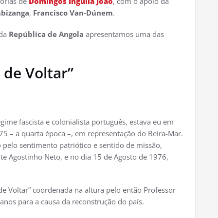
órias de
Domingos Inguila João
, com o apoio da
bizanga
,
Francisco Van-Dúnem
.
 da
República de Angola
apresentamos uma das
de Voltar”
ime fascista e colonialista português, estava eu em
75 – a quarta época –, em representação do Beira-Mar.
pelo sentimento patriótico e sentido de missão,
te Agostinho Neto, e no dia 15 de Agosto de 1976,
de Voltar” coordenada na altura pelo então Professor
lanos para a causa da reconstrução do país.