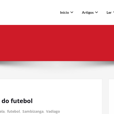
Início
Artigos
Ler
 do futebol
ela
,
futebol
,
Sambizanga
,
Vadiago