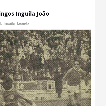
ingos Inguila João
l
,
Inguila
,
Luanda