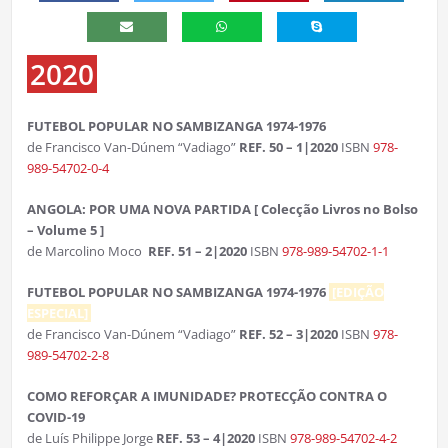
2020
FUTEBOL POPULAR NO SAMBIZANGA 1974-1976
de Francisco Van-Dúnem “Vadiago”
REF. 50 – 1|2020
ISBN
978-
989-54702-0-4
ANGOLA: POR UMA NOVA PARTIDA [ Colecção Livros no Bolso
– Volume 5 ]
de Marcolino Moco
REF. 51 – 2|2020
ISBN
978-989-54702-1-1
FUTEBOL POPULAR NO SAMBIZANGA 1974-1976
[EDIÇÃO
ESPECIAL]
de Francisco Van-Dúnem “Vadiago”
REF. 52 – 3|2020
ISBN
978-
989-54702-2-8
COMO REFORÇAR A IMUNIDADE? PROTECÇÃO CONTRA O
COVID-19
de Luís Philippe Jorge
REF. 53 – 4|2020
ISBN
978-989-54702-4-2