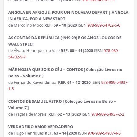
ANGOLA EN AFRIQUE, POUR UN NOUVEAU DEPART | ANGOLA
IN AFRICA, FOR A NEW START
de Marcolino Moco
REF. 59 – 10|2020
ISBN
978-989-54702-6-6
AS CONTAS DA REPÚBLICA (1919-29) E OS ANOS LOUCOS DE
WALL STREET
de Álvaro Henriques do Vale
REF. 60 – 11|2020
ISBN
978-989-
54702-9-7
MÃE NOSSA QUE SOIS O CÉU – CONTOS [ Colecção Livros no
Bolso – Volume 6 ]
de Fernando Kawendimba
REF. 61 – 12|2020
ISBN
978-989-54937-
1-5
CONTOS DE SAMUEL ASTRO [ Colecção Livros no Bolso –
Volume 7 ]
de Fragata de Morais
REF. 62 – 13|2020
ISBN
978-989-54937-2-2
VERDADEIRO AMOR VERDADEIRO
de Hugo Henriques
REF. 63 – 14|2020
ISBN
978-989-54937-4-6