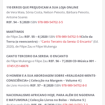
110 ERROS QUE PREJUDICAM A SUA LOJA ONLINE
de Vera Maia, Sónia Costa, Nelson Peixoto, Bárbara Peixoto,
Antoine Soares
REF. 54 – 5|2020
ISBN
978-989-54702-3-5
MARÍTIMOS
de Filipe Zau
REF. 55 – 6|2020
ISBN
978-989-54702-5-9
Ciclo da
Terra (o reencontro)
– “
Canto Terceiro da Sereia: O Encanto
” (Ed.
2020), de Filipe Zau e Filipe Mukenga
CANTO TERCEIRO DA SEREIA: O ENCANTO
de Filipe Mukenga e Filipe Zau
REF. 56 – 7|2020 CD-Música 001
–
0745125148878
O HOMEM E A SUA ABORDAGEM SOBRE «REALIDADE-MENTE-
CONSCIÊNCIA» [ Colecção na Margem – Volume 4 ]
de Lívio Honório
REF. 57 – 8|2020
ISBN
978-989-54702-8-0
NACIONALISMO AFRICANO HOJE, PARA ALÉM DE NGOENHA
E MATUMONA [ Colecção Livros no Bolso – Volume 5 ]
de Kiavanda Felix
REF. 58 – 9|2020
ISBN
978-989-54702-7-3