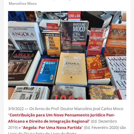
Marcolino Moco
3/9/2022 — Os livros do Prof. Doutor Marcolino José Carlos Moco
“
Contribuição para Um Novo Pensamento Jurídico Pan-
Africano e Direito de Integração Regional
” (Ed. Dezembro
2019) e “
Angola: Por Uma Nova Partida
” (Ed. Fevereiro 2020) são
Livro do Dia na Feira do Livro do Porto.