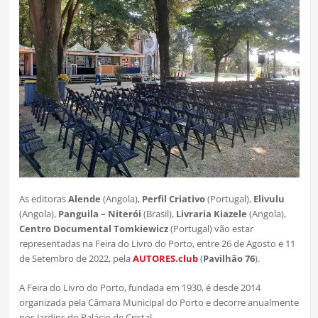
As editoras
Alende
(Angola),
Perfil Criativo
(Portugal),
Elivulu
(Angola),
Panguila – Niterói
(Brasil),
Livraria Kiazele
(Angola),
Centro Documental Tomkiewicz
(Portugal) vão estar
representadas na Feira do Livro do Porto, entre 26 de Agosto e 11
de Setembro de 2022, pela
AUTORES.club
(
Pavilhão 76
).
A Feira do Livro do Porto, fundada em 1930, é desde 2014
organizada pela Câmara Municipal do Porto e decorre anualmente
nos Jardins do Palácio de Cristal.