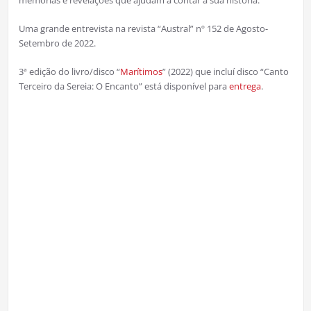
memórias e revelações que ajudam a contar a sua história.”
Uma grande entrevista na revista “Austral” nº 152 de Agosto-
Setembro de 2022.
3ª edição do livro/disco “
Marítimos
” (2022) que incluí disco “Canto
Terceiro da Sereia: O Encanto” está disponível para
entrega
.