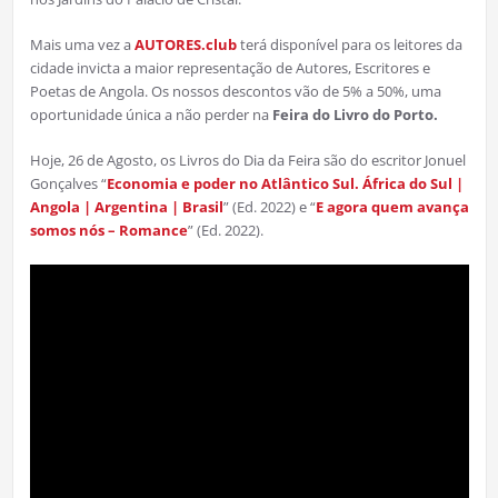
Mais uma vez a
AUTORES.club
terá disponível para os leitores da
cidade invicta a maior representação de Autores, Escritores e
Poetas de Angola. Os nossos descontos vão de 5% a 50%, uma
oportunidade única a não perder na
Feira do Livro do Porto.
Hoje, 26 de Agosto, os Livros do Dia da Feira são do escritor Jonuel
Gonçalves “
Economia e poder no Atlântico Sul. África do Sul |
Angola | Argentina | Brasil
” (Ed. 2022) e “
E agora quem avança
somos nós – Romance
” (Ed. 2022).