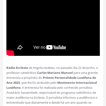
Rádio Ecclesia
de Angola recebeu, no passado dia 22 de Junho, o
professor catedrático
Carlos Mariano Manuel
para uma grande
entrevista a propósito do
Prémio Personalidade Lusófona do
Ano 2023
, que lhe foi atribuído pelo
Movimento Internacional
Lusófono
. A entrevista foi realizada pelo conhecido jornalista
Anastácio Sassembele, responsável do programa radiofónico de
maior audiência na Ecclesia. O jornalista informou a audiência e o
entrevistado que diariamente e desde há um ano quando se