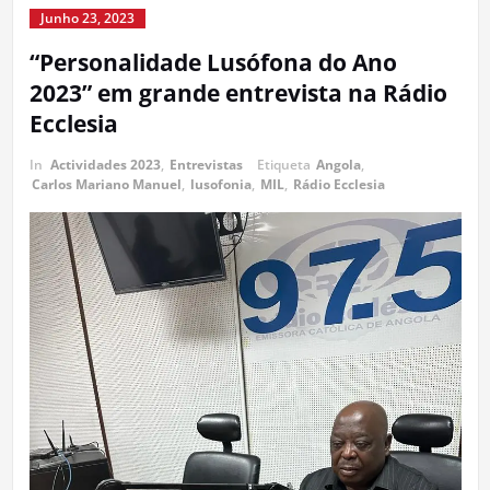
Junho 23, 2023
“Personalidade Lusófona do Ano
2023” em grande entrevista na Rádio
Ecclesia
In
Actividades 2023
,
Entrevistas
Etiqueta
Angola
,
Carlos Mariano Manuel
,
lusofonia
,
MIL
,
Rádio Ecclesia