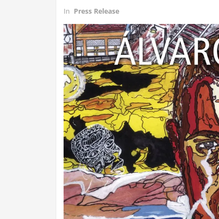
In
Press Release