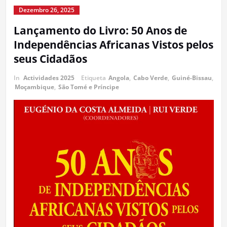
Dezembro 26, 2025
Lançamento do Livro: 50 Anos de
Independências Africanas Vistos pelos
seus Cidadãos
In
Actividades 2025
Etiqueta
Angola
,
Cabo Verde
,
Guiné-Bissau
,
Moçambique
,
São Tomé e Príncipe