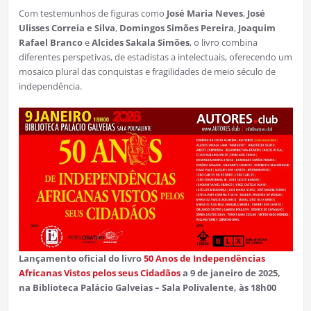
Com testemunhos de figuras como
José Maria Neves
,
José
Ulisses Correia e Silva
,
Domingos Simões Pereira
,
Joaquim
Rafael Branco
e
Alcides Sakala Simões
, o livro combina
diferentes perspetivas, de estadistas a intelectuais, oferecendo um
mosaico plural das conquistas e fragilidades de meio século de
independência.
Lançamento oficial do livro
50 Anos de Independências
Africanas Vistos pelos seus Cidadãos
a 9 de janeiro de 2025,
na Biblioteca Palácio Galveias – Sala Polivalente, às 18h00