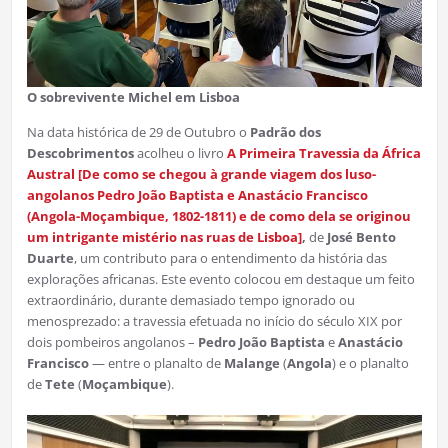
O sobrevivente Michel em Lisboa
Na data histórica de 29 de Outubro o
Padrão dos
Descobrimentos
acolheu o livro
A Primeira Travessia da África
Austral [De como se chegou à grande viagem dos luso-
angolanos Pedro João Baptista e Anastácio Francisco
(Angola-Moçambique, 1802-1811) e de como dela se originou
um intrigante mistério nas ruas de Lisboa]
,
de
José Bento
Duarte
, um contributo para o entendimento da história das
explorações africanas. Este evento colocou em destaque um feito
extraordinário, durante demasiado tempo ignorado ou
menosprezado: a travessia efetuada no início do século XIX por
dois pombeiros angolanos –
Pedro João Baptista
e
Anastácio
Francisco
— entre o planalto de
Malange
(
Angola
) e o planalto
de
Tete
(
Moçambique
).