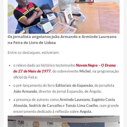
Os jornalista angolanos João Armando e Armindo Laureano
na Feira do Livro de Lisboa
Entre os destaques, estiveram:
o relevo dado ao histórico testemunho
Nuvem Negra – O Drama
do 27 de Maio
de 1977
, do sobrevivente
Michel
, na programação
oficial da Feira;
o pré-lançamento do livro
Editoriais do Expansão
, do jornalista
João Armando,
director do jornal Expansão, de Angola;
a presença de autores como
Armindo Laureano
,
Eugénio Costa
Almeida
,
Sedrick de Carvalho
e
Tomás Lima Coelho
, num grande
encerramento dedicado à reflexão sobre
Angola
.