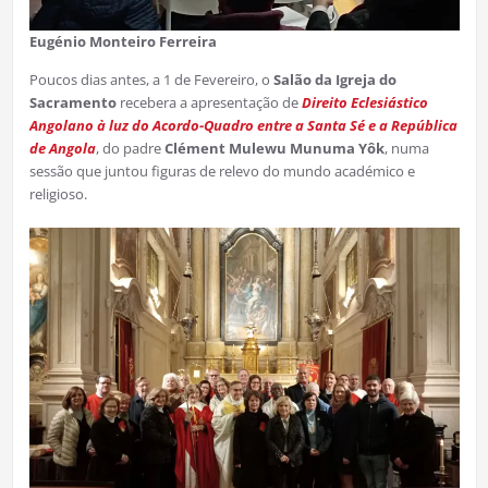
Eugénio Monteiro Ferreira
Poucos dias antes, a 1 de Fevereiro, o
Salão da Igreja do
Sacramento
recebera a apresentação de
Direito Eclesiástico
Angolano à luz do Acordo-Quadro entre a Santa Sé e a República
de Angola
, do padre
Clément Mulewu Munuma Yôk
, numa
sessão que juntou figuras de relevo do mundo académico e
religioso.