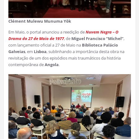
Clément Mulewu Munuma Yôk
Em Maio, o portal anunciou a reedição de
Nuvem Negra – O
Drama do 27 de Maio
de 1977
, de
Miguel Francisco “Michel”
,
com lançamento oficial a 27 de Maio na
Biblioteca Palácio
Galveias
, em
Lisboa
, sublinhando a importância desta obra na
revisitação de um dos episódios mais traumáticos da história
contemporânea de
Angola
.