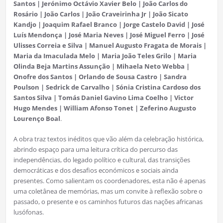
Santos | Jerónimo Octávio Xavier Belo | João Carlos do
Rosário | João Carlos | João Craveirinha Jr | João Sicato
Kandjo | Joaquim Rafael Branco | Jorge Castelo David | José
Luís Mendonça | José Maria Neves | José Miguel Ferro | José
Ulisses Correia e Silva | Manuel Augusto Fragata de Morais |
Maria da Imaculada Melo | Maria João Teles Grilo | Maria
Olinda Beja Martins Assunção | Mihaela Neto Webba |
Onofre dos Santos | Orlando de Sousa Castro | Sandra
Poulson | Sedrick de Carvalho | Sónia Cristina Cardoso dos
Santos Silva | Tomás Daniel Gavino Lima Coelho | Victor
Hugo Mendes | William Afonso Tonet | Zeferino Augusto
Lourenço Boal
.
A obra traz textos inéditos que vão além da celebração histórica,
abrindo espaço para uma leitura crítica do percurso das
independências, do legado político e cultural, das transições
democráticas e dos desafios económicos e sociais ainda
presentes. Como salientam os coordenadores, esta não é apenas
uma coletânea de memórias, mas um convite à reflexão sobre o
passado, o presente e os caminhos futuros das nações africanas
lusófonas.