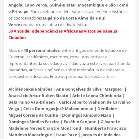
Angola, Cabo Verde, Guiné-Bissau, Moçambique e São Tomé
e Príncipe
. Para celebrar e refletir sobre esta efeméride histórica,
os coordenadores
Eugénio da Costa Almeida
e
Rui
Verde
reuniram uma obra coletiva inédita:
50 Anos de Independências Africanas Vistos pelos seus
Cidadãos
.
Mais de
40 personalidades
, entre antigos chefes de Estado e de
Governo, académicos, escritores, jornalistas, artistas e
representantes da sociedade civil, dão voz a este livro, partilhando
memórias, análises e reflexões sobre meio século de soberania,
conquistas e desafios. Entre os participantes destacam-se:
Alcides Sakala Simões | Ana Gonçalves da Silva “Margoso” |
Anastácio Artur Ruben Sicato | Arlete Leona Chimbinda |
Belarmino Van-Dúnem | Carlos Alberto Wahnon de Carvalho
Veiga | Celso Domingos José Malavoloneke | Denilaide
Miguel Correia da Cunha | Domingos Kimpolo Nzau |
Domingos Simões Pereira | Eusébio Sanjane | Gilvanete
Madelene Neves Chantre Montrond | Humberto Francisco
Mandevo Macaringue | Isaac Paxe | Jacques Arlindo dos