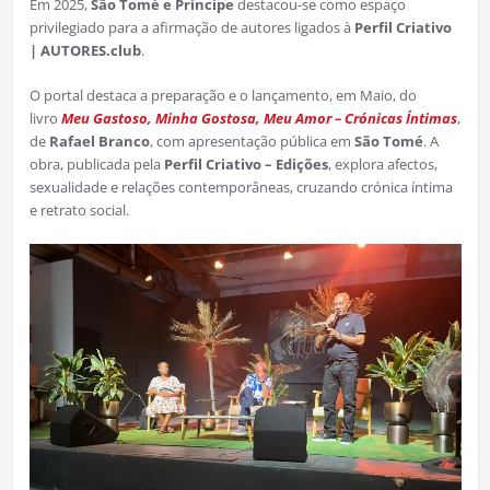
Em 2025,
São Tomé e Príncipe
destacou-se como espaço
privilegiado para a afirmação de autores ligados à
Perfil Criativo
| AUTORES.club
.
O portal destaca a preparação e o lançamento, em Maio, do
livro
Meu Gastoso, Minha Gostosa, Meu Amor – Crónicas Íntimas
,
de
Rafael Branco
, com apresentação pública em
São Tomé
. A
obra, publicada pela
Perfil Criativo – Edições
, explora afectos,
sexualidade e relações contemporâneas, cruzando crónica íntima
e retrato social.