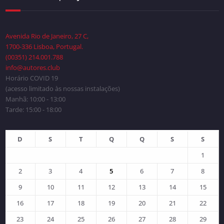
Avenida Rio de Janeiro, 27 C,
1700-336 Lisboa, Portugal.
(00351) 214.001.788
info@autores.club
Horário COVID 19
(acesso limitado às nossas instalações)
Manhã: 10:00 - 13:00
Tarde: 15:00 - 18:00
D
S
T
Q
Q
S
S
1
2
3
4
5
6
7
8
9
10
11
12
13
14
15
16
17
18
19
20
21
22
23
24
25
26
27
28
29