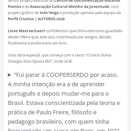
de um projeto editorial do
Centro de Documentação Eduardo
Pontes
e da
Associação Cultural Moinho da Juventude
, com
projeto gráfico de
Inês Veiga
e produção apoiada pela equipa da
Perfil Criativo | AUTORES.club
.
Lieve Meersschaert
confidenciou que tinha este texto guardado
desde 1984 e que, este ano, incentivada por amigos, decidiu
finalmente transformá-lo em livro.
Uma obra especial, que começa com o texto “O Início duma
Sinergia, dum Djunta Mó”, onde se lê:
“Fui parar à COOPERSERDO por acaso.
A minha intenção era a de aprender
português e depois mudar-me para o
Brasil. Estava conscientizada pela teoria e
prática de Paulo Freire, filósofo e
pedagogo brasileiro, com quem tinha
frequentado um curso em Paris, em 1971.