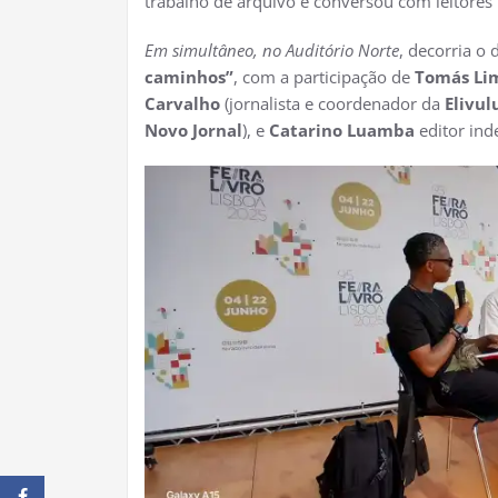
trabalho de arquivo e conversou com leitores i
Em simultâneo, no Auditório Norte
, decorria o
caminhos”
, com a participação de
Tomás Li
Carvalho
(jornalista e coordenador da
Elivul
Novo Jornal
), e
Catarino Luamba
editor ind