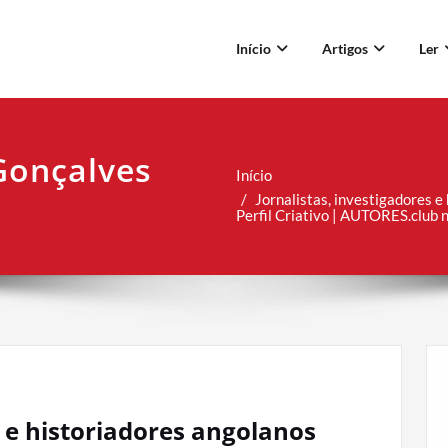
Início
Artigos
Ler
Gonçalves
Início
Jornalistas, investigadores 
Perfil Criativo | AUTORES.club n
s e historiadores angolanos