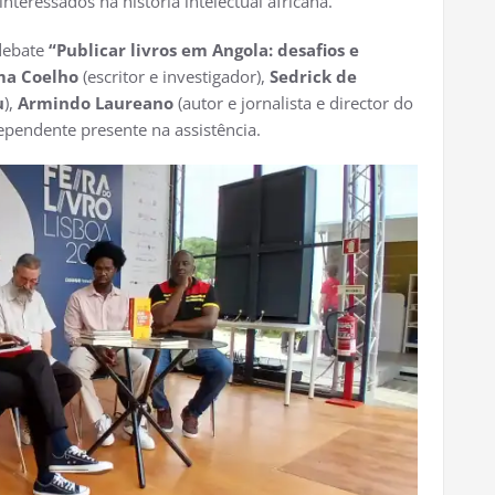
nteressados na história intelectual africana.
 debate
“Publicar livros em Angola: desafios e
ma Coelho
(escritor e investigador),
Sedrick de
u
),
Armindo Laureano
(autor e jornalista e director do
ependente presente na assistência.