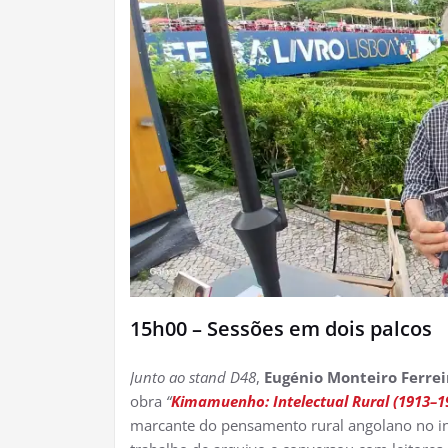
15h00 – Sessões em dois palcos
Junto ao stand D48
,
Eugénio Monteiro Ferrei
obra
“
Kimamuenho: Intelectual Rural (1913–1
marcante do pensamento rural angolano no iní