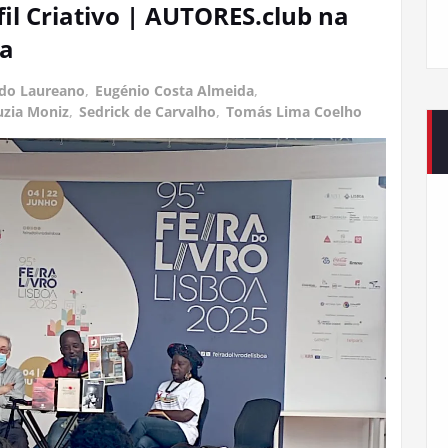
il Criativo | AUTORES.club na
oa
do Laureano
,
Eugénio Costa Almeida
,
uzia Moniz
,
Sedrick de Carvalho
,
Tomás Lima Coelho