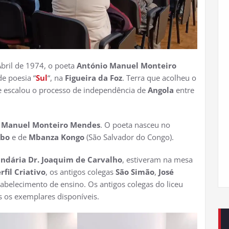
bril de 1974, o poeta
António Manuel Monteiro
e poesia “
Sul
“, na
Figueira da Foz
. Terra que acolheu o
e escalou o processo de independência de
Angola
entre
 Manuel Monteiro Mendes
. O poeta nasceu no
mbo
e de
Mbanza Kongo
(São Salvador do Congo).
undária Dr. Joaquim de Carvalho
, estiveram na mesa
rfil Criativo
, os antigos colegas
São Simão
,
José
stabelecimento de ensino. Os antigos colegas do liceu
 os exemplares disponíveis.