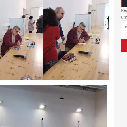
Reg
um