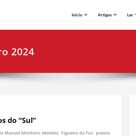
Início
Artigos
Ler
ro 2024
os do “Sul”
io Manuel Monteiro Mendes
,
Figueira da Foz
,
poesia