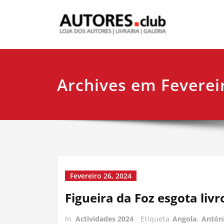
Archives em Feverei
Fevereiro 26, 2024
Figueira da Foz esgota livr
In
Actividades 2024
Etiqueta
Angola
,
Antón