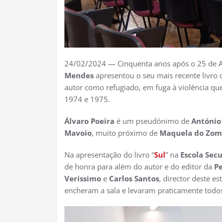
24/02/2024 — Cinquenta anos após o 25 de A
Mendes
apresentou o seu mais recente livro d
autor como refugiado, em fuga à violência qu
1974 e 1975.
Álvaro Poeira
é um pseudónimo de
António
Mavoio
, muito próximo de
Maquela do Zo
Na apresentação do livro “
Sul
” na
Escola Sec
de honra para além do autor e do editor da
Pe
Veríssimo
e
Carlos Santos
, director deste e
encheram a sala e levaram praticamente todos