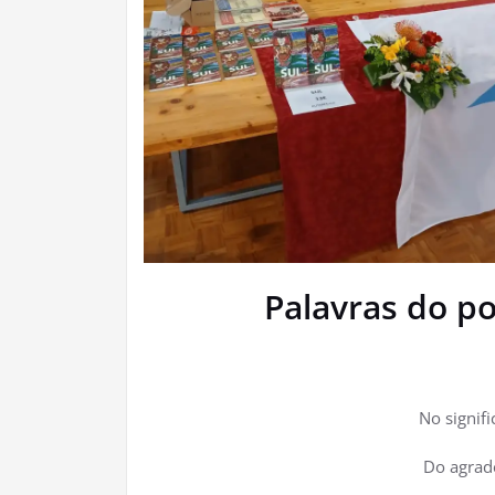
Palavras do po
No signif
Do agrad