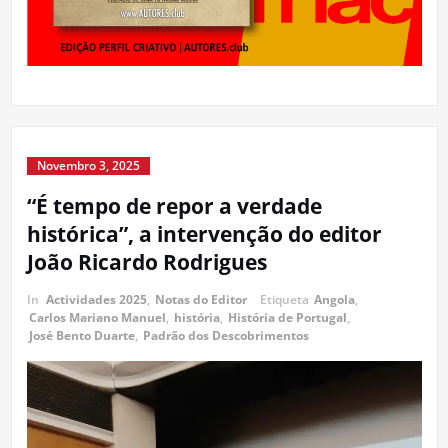
Novembro 3, 2025
“É tempo de repor a verdade
histórica”, a intervenção do editor
João Ricardo Rodrigues
In
Actividades 2025
,
Notas do Editor
Etiqueta
Angola
,
Carlos Mariano Manuel
,
história
,
História de Portugal
,
José Bento Duarte
,
Padrão dos Descobrimentos