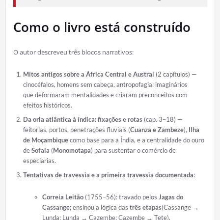
Como o livro está construído
O autor descreveu três blocos narrativos:
Mitos antigos sobre a África Central e Austral
(2 capítulos) —
cinocéfalos, homens sem cabeça, antropofagia: imaginários
que deformaram mentalidades e criaram preconceitos com
efeitos históricos.
Da orla atlântica à índica: fixações e rotas
(cap. 3–18) —
feitorias, portos, penetrações fluviais (
Cuanza e Zambeze
),
Ilha
de Moçambique
como base para a Índia, e a centralidade do ouro
de
Sofala
(
Monomotapa
) para sustentar o comércio de
especiarias.
Tentativas de travessia e a primeira travessia documentada
:
Correia Leitão
(1755–56): travado pelos
Jagas do
Cassange
; ensinou a lógica das
três etapas
(Cassange →
Lunda; Lunda → Cazembe; Cazembe → Tete).