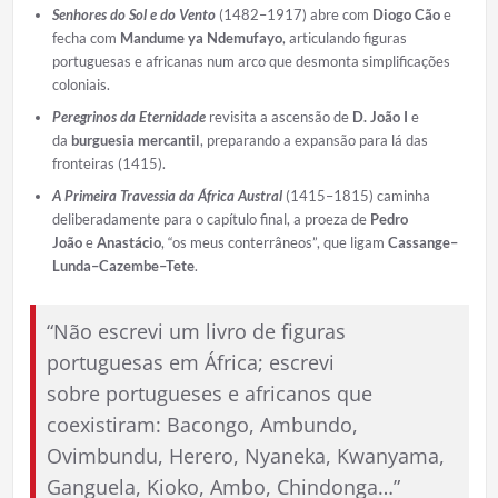
Senhores do Sol e do Vento
(1482–1917) abre com
Diogo Cão
e
fecha com
Mandume ya Ndemufayo
, articulando figuras
portuguesas e africanas num arco que desmonta simplificações
coloniais.
Peregrinos da Eternidade
revisita a ascensão de
D. João I
e
da
burguesia mercantil
, preparando a expansão para lá das
fronteiras (1415).
A Primeira Travessia da África Austral
(1415–1815) caminha
deliberadamente para o capítulo final, a proeza de
Pedro
João
e
Anastácio
, “os meus conterrâneos”, que ligam
Cassange–
Lunda–Cazembe–Tete
.
“Não escrevi um livro de figuras
portuguesas em África; escrevi
sobre portugueses e africanos que
coexistiram: Bacongo, Ambundo,
Ovimbundu, Herero, Nyaneka, Kwanyama,
Ganguela, Kioko, Ambo, Chindonga…”