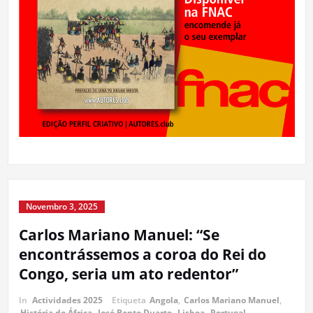
Novembro 3, 2025
Carlos Mariano Manuel: “Se
encontrássemos a coroa do Rei do
Congo, seria um ato redentor”
In
Actividades 2025
Etiqueta
Angola
,
Carlos Mariano Manuel
,
História de África
,
José Bento Duarte
,
Lisboa
,
Portugal