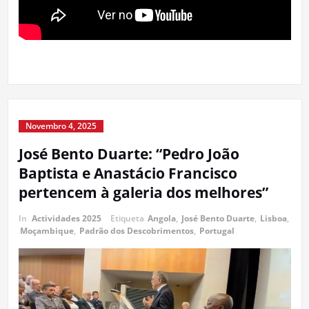
Novembro 4, 2025
José Bento Duarte: “Pedro João
Baptista e Anastácio Francisco
pertencem à galeria dos melhores”
In
Actividades 2025
Etiqueta
Angola
,
José Bento Duarte
,
Lisboa
,
Moçambique
,
Padrão dos Descobrimentos
,
Portugal