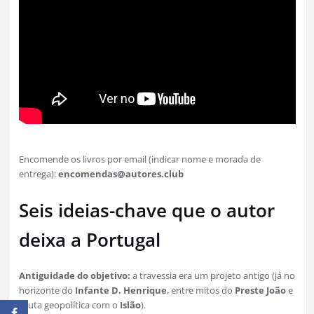
Encomende os livros por email (indicar nome e morada de
entrega):
encomendas@autores.club
Seis ideias-chave que o autor
deixa a Portugal
Antiguidade do objetivo:
a travessia era um projeto antigo (já no
horizonte do
Infante D. Henrique
, entre mitos do
Preste João
e
a luta geopolítica com o
Islão
).