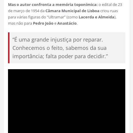
Mas o autor confronta a memória toponímica:
o edital de 23
de março de 1954 da
Câmara Municipal de Lisboa
criou ruas
para várias figuras do “Ultramar” (como
Lacerda e Almeida
),
mas não para
Pedro João
e
Anastácio
.
“É uma grande injustiça por reparar.
Conhecemos o feito, sabemos da sua
importância; falta poder para decidir.”