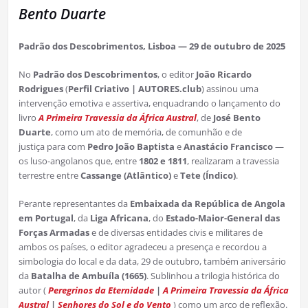
Bento Duarte
Padrão dos Descobrimentos, Lisboa — 29 de outubro de 2025
No
Padrão dos Descobrimentos
, o editor
João Ricardo
Rodrigues
(
Perfil Criativo | AUTORES.club
) assinou uma
intervenção emotiva e assertiva, enquadrando o lançamento do
livro
A Primeira Travessia da África Austral
, de
José Bento
Duarte
, como um ato de memória, de comunhão e de
justiça para com
Pedro João Baptista
e
Anastácio Francisco
—
os luso-angolanos que, entre
1802 e 1811
, realizaram a travessia
terrestre entre
Cassange (Atlântico)
e
Tete (Índico)
.
Perante representantes da
Embaixada da República de Angola
em Portugal
, da
Liga Africana
, do
Estado-Maior-General das
Forças Armadas
e de diversas entidades civis e militares de
ambos os países, o editor agradeceu a presença e recordou a
simbologia do local e da data, 29 de outubro, também aniversário
da
Batalha de Ambuíla (1665)
. Sublinhou a trilogia histórica do
autor (
Peregrinos da Eternidade
|
A Primeira Travessia da África
Austral
|
Senhores do Sol e do Vento
) como um arco de reflexão.