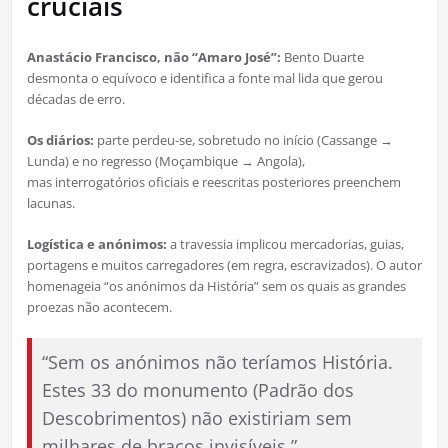
cruciais
Anastácio Francisco, não “Amaro José”:
Bento Duarte
desmonta o equívoco e identifica a fonte mal lida que gerou
décadas de erro.
Os diários:
parte perdeu-se, sobretudo no início (Cassange →
Lunda) e no regresso (Moçambique → Angola),
mas interrogatórios oficiais e reescritas posteriores preenchem
lacunas.
Logística e anónimos:
a travessia implicou mercadorias, guias,
portagens e muitos carregadores (em regra, escravizados). O autor
homenageia “os anónimos da História” sem os quais as grandes
proezas não acontecem.
“Sem os anónimos não teríamos História.
Estes 33 do monumento (Padrão dos
Descobrimentos) não existiriam sem
milhares de braços invisíveis.”