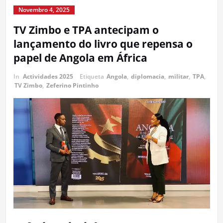
Novembro 4, 2025
TV Zimbo e TPA antecipam o
lançamento do livro que repensa o
papel de Angola em África
In
Actividades 2025
Etiqueta
Angola
,
diplomacia
,
militar
,
TPA
,
TV Zimbo
,
Zeferino Pintinho