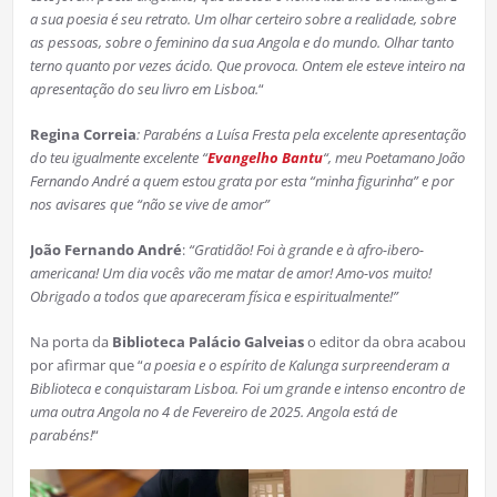
a sua poesia é seu retrato. Um olhar certeiro sobre a realidade, sobre
as pessoas, sobre o feminino da sua Angola e do mundo. Olhar tanto
terno quanto por vezes ácido. Que provoca. Ontem ele esteve inteiro na
apresentação do seu livro em Lisboa.
“
Regina Correia
: Parabéns a Luísa Fresta pela excelente apresentação
do teu igualmente excelente “
Evangelho Bantu
“, meu Poetamano João
Fernando André a quem estou grata por esta “minha figurinha” e por
nos avisares que “não se vive de amor”
João Fernando André
:
“Gratidão! Foi à grande e à afro-ibero-
americana! Um dia vocês vão me matar de amor! Amo-vos muito!
Obrigado a todos que apareceram física e espiritualmente!”
Na porta da
Biblioteca Palácio Galveias
o editor da obra acabou
por afirmar que “
a poesia e o espírito de Kalunga surpreenderam a
Biblioteca e conquistaram Lisboa. Foi um grande e intenso encontro de
uma outra Angola no 4 de Fevereiro de 2025. Angola está de
parabéns!
“