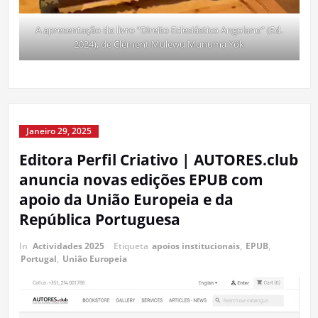
A apresentação do livro “Direito Eclesiástico Angolano” (Ed.
2024), de Clément Mulewu Munuma Yôk
Janeiro 29, 2025
Editora Perfil Criativo | AUTORES.club
anuncia novas edições EPUB com
apoio da União Europeia e da
República Portuguesa
In
Actividades 2025
Etiqueta
apoios institucionais
,
EPUB
,
Portugal
,
União Europeia