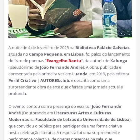
A noite de 4 de fevereiro de 2025 na
Biblioteca Palácio Galveias
,
situada no
Campo Pequeno
, em
Lisboa
, foi palco do lançamento
do livro de poemas “
Evangelho Bantu
“, da autoria de
Kalunga
(pseudónimo de
João Fernando André
). A obra, publicada e
apresentada pela primeira vez em
Luanda
, em 2019, pela editora
Perfil Criativo
|
AUTORES.club
, é descrita como uma
surpreendente obra de arte que oferece uma jornada actual e
profunda.
O evento contou com a presença do escritor
João Fernando
André
(Doutorando em
Literaturas Artes e Culturas
Modernas
na
Faculdade de Letras da Universidade de Lisboa
),
que convidou o público para participar de uma forma criativa
nesta celebração literária. A resposta foi uma surpreendente
performance colectiva, de poetas presentes na sala, que