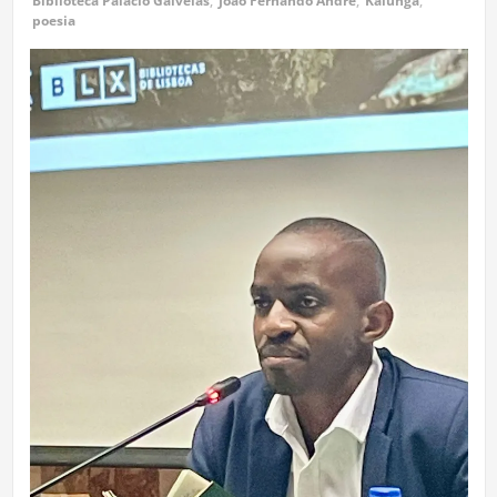
Biblioteca Palácio Galveias
,
João Fernando André
,
Kalunga
,
poesia