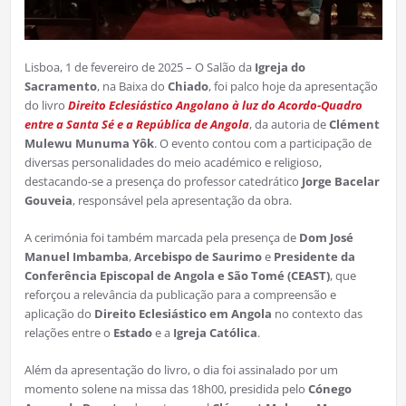
Lisboa, 1 de fevereiro de 2025 – O Salão da
Igreja do
Sacramento
, na Baixa do
Chiado
, foi palco hoje da apresentação
do livro
Direito Eclesiástico Angolano à luz do Acordo-Quadro
entre a Santa Sé e a República de Angola
, da autoria de
Clément
Mulewu Munuma Yôk
. O evento contou com a participação de
diversas personalidades do meio académico e religioso,
destacando-se a presença do professor catedrático
Jorge Bacelar
Gouveia
, responsável pela apresentação da obra.
A cerimónia foi também marcada pela presença de
Dom José
Manuel Imbamba
,
Arcebispo de Saurimo
e
Presidente da
Conferência Episcopal de Angola e São Tomé (CEAST)
, que
reforçou a relevância da publicação para a compreensão e
aplicação do
Direito Eclesiástico em Angola
no contexto das
relações entre o
Estado
e a
Igreja Católica
.
Além da apresentação do livro, o dia foi assinalado por um
momento solene na missa das 18h00, presidida pelo
Cónego