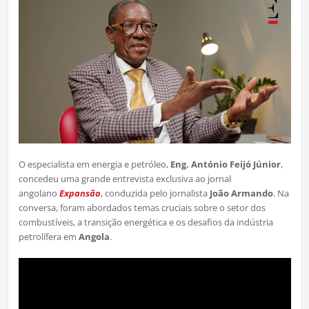
O especialista em energia e petróleo,
Eng. António Feijó Júnior
,
concedeu uma grande entrevista exclusiva ao jornal
angolano
Expansão
, conduzida pelo jornalista
João Armando
. Na
conversa, foram abordados temas cruciais sobre o setor dos
combustíveis, a transição energética e os desafios da indústria
petrolífera em
Angola
.