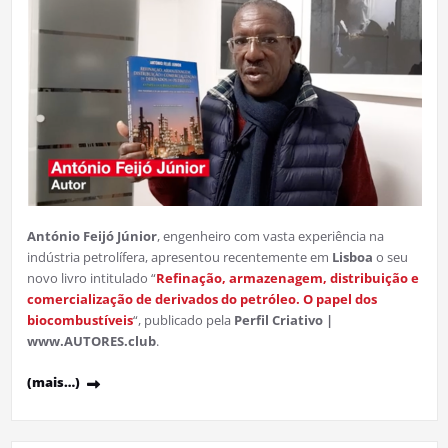
António Feijó Júnior
, engenheiro com vasta experiência na
indústria petrolífera, apresentou recentemente em
Lisboa
o seu
novo livro intitulado “
Refinação, armazenagem, distribuição e
comercialização de derivados do petróleo. O papel dos
biocombustíveis
“, publicado pela
Perfil Criativo |
www.AUTORES.club
.
(mais…)