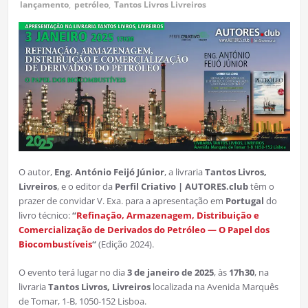
lançamento
,
petróleo
,
Tantos Livros Livreiros
O autor,
Eng. António Feijó Júnior
, a livraria
Tantos Livros,
Livreiros
, e o editor da
Perfil Criativo | AUTORES.club
têm o
prazer de convidar V. Exa. para a apresentação em
Portugal
do
livro técnico:
“
Refinação, Armazenagem, Distribuição e
Comercialização de Derivados do Petróleo — O Papel dos
Biocombustíveis
“
(Edição 2024).
O evento terá lugar no dia
3 de janeiro de 2025
, às
17h30
, na
livraria
Tantos Livros, Livreiros
localizada na Avenida Marquês
de Tomar, 1-B, 1050-152 Lisboa.