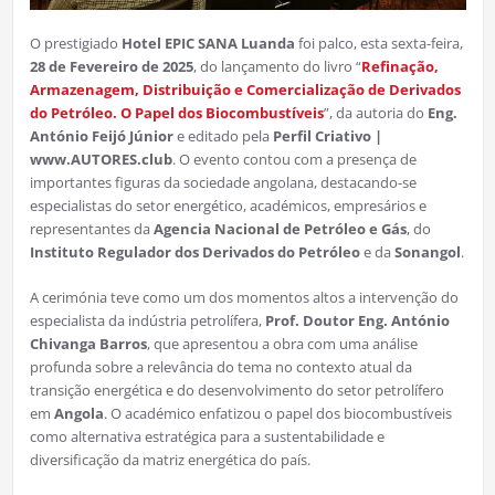
O prestigiado
Hotel EPIC SANA Luanda
foi palco, esta sexta-feira,
28 de Fevereiro de 2025
, do lançamento do livro “
Refinação,
Armazenagem, Distribuição e Comercialização de Derivados
do Petróleo. O Papel dos Biocombustíveis
”, da autoria do
Eng.
António Feijó Júnior
e editado pela
Perfil Criativo |
www.AUTORES.club
. O evento contou com a presença de
importantes figuras da sociedade angolana, destacando-se
especialistas do setor energético, académicos, empresários e
representantes da
Agencia Nacional de Petróleo e Gás
, do
Instituto Regulador dos Derivados do Petróleo
e da
Sonangol
.
A cerimónia teve como um dos momentos altos a intervenção do
especialista da indústria petrolífera,
Prof. Doutor Eng. António
Chivanga Barros
, que apresentou a obra com uma análise
profunda sobre a relevância do tema no contexto atual da
transição energética e do desenvolvimento do setor petrolífero
em
Angola
. O académico enfatizou o papel dos biocombustíveis
como alternativa estratégica para a sustentabilidade e
diversificação da matriz energética do país.