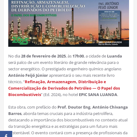
No dia
28 de fevereiro de 2025
, às
17h00
, a cidade de
Luanda
será palco de um evento literário de grande relevância para o
sector energético. O prestigiado engenheiro químico angolano
António Feijó Júnior
apresentará o seu mais recente livro
técnico, “
Refinação, Armazenagem, Distribuição e
Comercialização de Derivados do Petróleo — O Papel dos
Biocombustíveis
” (Ed. 2024), no hotel
EPIC SANA LUANDA
.
Esta obra, com prefácio do
Prof. Doutor Eng. António Chivanga
Barros
, aborda temas cruciais para a indústria petrolífera,
destacando a importância dos biocombustíveis no contexto atual
da transição energética e as estratégias para um futuro mais
sustentável. O evento contará com a presença de profissionais da