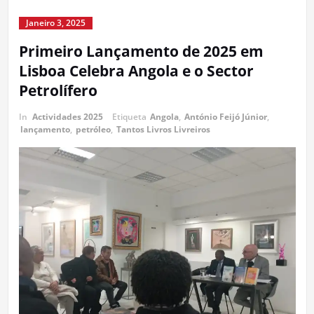
Janeiro 3, 2025
Primeiro Lançamento de 2025 em
Lisboa Celebra Angola e o Sector
Petrolífero
In
Actividades 2025
Etiqueta
Angola
,
António Feijó Júnior
,
lançamento
,
petróleo
,
Tantos Livros Livreiros