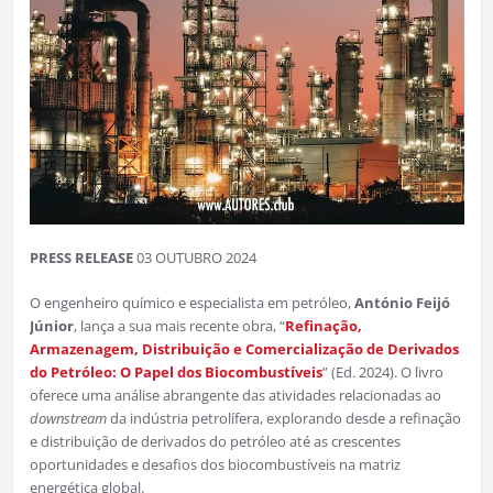
PRESS RELEASE
03 OUTUBRO 2024
O engenheiro químico e especialista em petróleo,
António Feijó
Júnior
, lança a sua mais recente obra, “
Refinação,
Armazenagem, Distribuição e Comercialização de Derivados
do Petróleo: O Papel dos Biocombustíveis
” (Ed. 2024). O livro
oferece uma análise abrangente das atividades relacionadas ao
downstream
da indústria petrolífera, explorando desde a refinação
e distribuição de derivados do petróleo até as crescentes
oportunidades e desafios dos biocombustíveis na matriz
energética global.