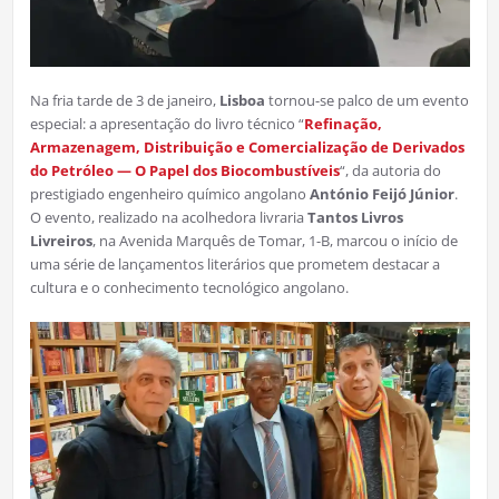
Na fria tarde de 3 de janeiro,
Lisboa
tornou-se palco de um evento
especial: a apresentação do livro técnico “
Refinação,
Armazenagem, Distribuição e Comercialização de Derivados
do Petróleo — O Papel dos Biocombustíveis
“, da autoria do
prestigiado engenheiro químico angolano
António Feijó Júnior
.
O evento, realizado na acolhedora livraria
Tantos Livros
Livreiros
, na Avenida Marquês de Tomar, 1-B, marcou o início de
uma série de lançamentos literários que prometem destacar a
cultura e o conhecimento tecnológico angolano.