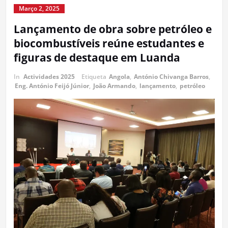
Março 2, 2025
Lançamento de obra sobre petróleo e
biocombustíveis reúne estudantes e
figuras de destaque em Luanda
In
Actividades 2025
Etiqueta
Angola
,
António Chivanga Barros
,
Eng. António Feijó Júnior
,
João Armando
,
lançamento
,
petróleo