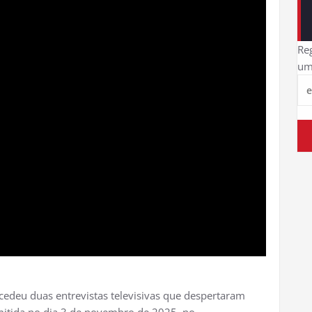
Reg
um
cedeu duas entrevistas televisivas que despertaram