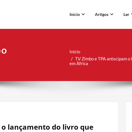
Início
Artigos
Ler
bo
Início
TV Zimbo e TPA antecipam o l
em África
o lançamento do livro que