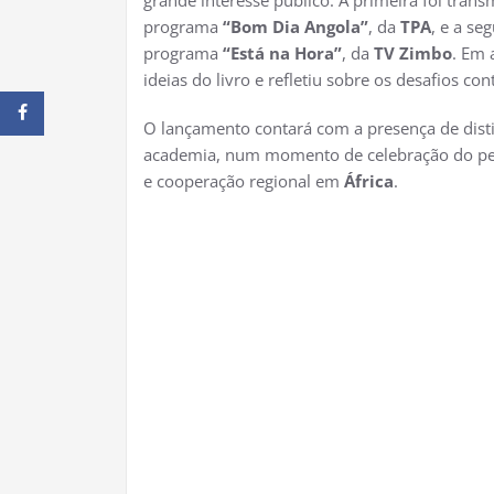
grande interesse público. A primeira foi tran
programa
“Bom Dia Angola”
, da
TPA
, e a se
programa
“Está na Hora”
, da
TV Zimbo
. Em
ideias do livro e refletiu sobre os desafios 
O lançamento contará com a presença de disti
academia, num momento de celebração do pen
e cooperação regional em
África
.