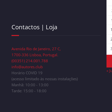
Contactos | Loja
Avenida Rio de Janeiro, 27 C,
1700-336 Lisboa, Portugal.
(00351) 214.001.788
info@autores.club
« J
Horário COVID 19
(acesso limitado às nossas instalações)
Manhã: 10:00 - 13:00
Tarde: 15:00 - 18:00