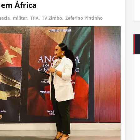
 em África
macia
,
militar
,
TPA
,
TV Zimbo
,
Zeferino Pintinho