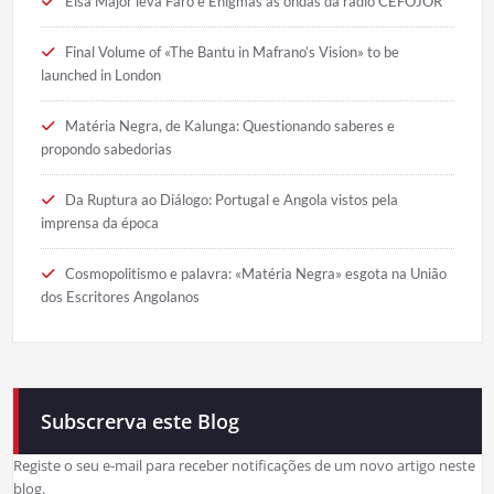
Elsa Major leva Faro e Enigmas às ondas da rádio CEFOJOR
Final Volume of «The Bantu in Mafrano’s Vision» to be
launched in London
Matéria Negra, de Kalunga: Questionando saberes e
propondo sabedorias
Da Ruptura ao Diálogo: Portugal e Angola vistos pela
imprensa da época
Cosmopolitismo e palavra: «Matéria Negra» esgota na União
dos Escritores Angolanos
Subscrerva este Blog
Registe o seu e-mail para receber notificações de um novo artigo neste
blog.