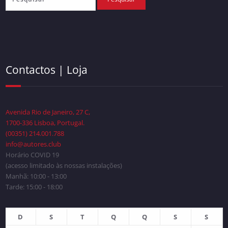
Contactos | Loja
Avenida Rio de Janeiro, 27 C,
1700-336 Lisboa, Portugal.
(00351) 214.001.788
info@autores.club
Horário COVID 19
(acesso limitado às nossas instalações)
Manhã: 10:00 - 13:00
Tarde: 15:00 - 18:00
D
S
T
Q
Q
S
S