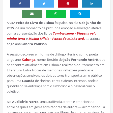
A
95.ª Feira do Livro de Lisboa
foi palco, no dia
5 de junho de
2025
, de um momento de profunda emoção e evocação afetiva
com a apresentação dos livros
Tambwokenu – Viagens pela
minha terra
e
Mukua Milele – Panos da minha avó
,
da autora
angolana
Sandra Poulson
.
A sessão decorreu em forma de diálogo literário com o poeta
angolano
Kalunga
, nome literário de
João Fernando André
, que
se encontra atualmente em Lisboa a realizar o doutoramento em
Literatura. Entre trocas de memórias, reflexões poéticas e
observações sensíveis, os dois autores transportaram o público
para uma
Luanda
de cheiros, cores e afetos intensos, onde o
quotidiano se entrelaça com o simbólico e o pessoal com o
coletivo.
No
Auditório Norte
, uma audiência atenta e emocionada —
entre os quais amigos e admiradores da autora — acompanhou a
conversa como quem percorre um álbum de fotografias vivas. As