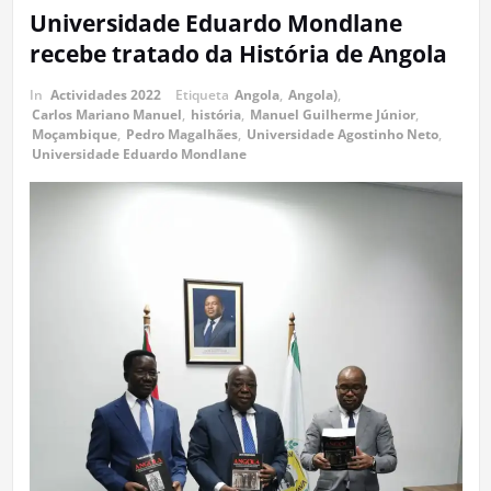
Universidade Eduardo Mondlane
recebe tratado da História de Angola
In
Actividades 2022
Etiqueta
Angola
,
Angola)
,
Carlos Mariano Manuel
,
história
,
Manuel Guilherme Júnior
,
Moçambique
,
Pedro Magalhães
,
Universidade Agostinho Neto
,
Universidade Eduardo Mondlane