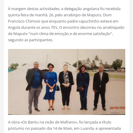
À margem destas actividades, a delegação angolana foi recebida
quinta-feira de manhã, 26, pelo arcebispo de Maputo, Dom
Francisco Chimoio que enquanto padre capuchinho esteve em
Angola durante os anos 70’s. O encontro decorreu no arcebispado
de Maputo “num clima de emoção e de enorme satisfação”,
segundo as participantes.
A obra «Os Bantu na visão de Mafrano», foi lançada a título
póstumo no passado dia 14 de Maio, em Luanda, e apresentada