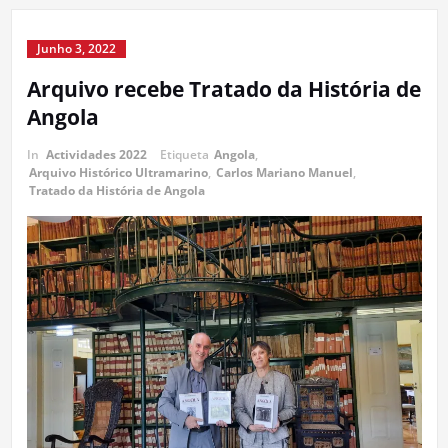
Junho 3, 2022
Arquivo recebe Tratado da História de
Angola
In
Actividades 2022
Etiqueta
Angola
,
Arquivo Histórico Ultramarino
,
Carlos Mariano Manuel
,
Tratado da História de Angola