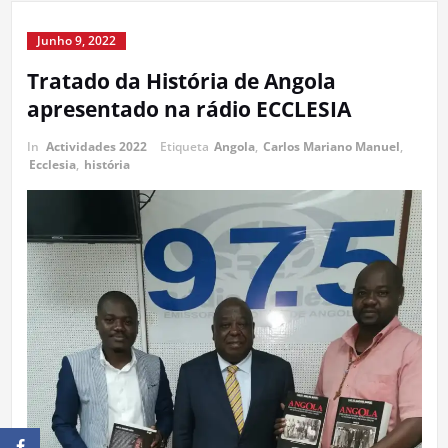
Junho 9, 2022
Tratado da História de Angola
apresentado na rádio ECCLESIA
In
Actividades 2022
Etiqueta
Angola
,
Carlos Mariano Manuel
,
Ecclesia
,
história