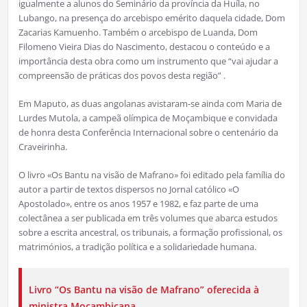
igualmente a alunos do Seminário da província da Huíla, no
Lubango, na presença do arcebispo emérito daquela cidade, Dom
Zacarias Kamuenho. Também o arcebispo de Luanda, Dom
Filomeno Vieira Dias do Nascimento, destacou o conteúdo e a
importância desta obra como um instrumento que “vai ajudar a
compreensão de práticas dos povos desta região” .
Em Maputo, as duas angolanas avistaram-se ainda com Maria de
Lurdes Mutola, a campeã olímpica de Moçambique e convidada
de honra desta Conferência Internacional sobre o centenário da
Craveirinha.
O livro «Os Bantu na visão de Mafrano» foi editado pela família do
autor a partir de textos dispersos no Jornal católico «O
Apostolado», entre os anos 1957 e 1982, e faz parte de uma
colectânea a ser publicada em três volumes que abarca estudos
sobre a escrita ancestral, os tribunais, a formação profissional, os
matrimónios, a tradição política e a solidariedade humana.
Livro “Os Bantu na visão de Mafrano” oferecida à
ministra Moçambicana