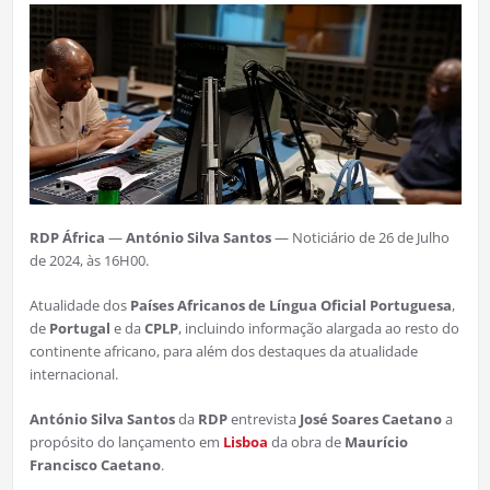
RDP África
—
António Silva Santos
— Noticiário de 26 de Julho
de 2024, às 16H00.
Atualidade dos
Países Africanos de Língua Oficial Portuguesa
,
de
Portugal
e da
CPLP
, incluindo informação alargada ao resto do
continente africano, para além dos destaques da atualidade
internacional.
António Silva Santos
da
RDP
entrevista
José Soares Caetano
a
propósito do lançamento em
Lisboa
da obra de
Maurício
Francisco Caetano
.