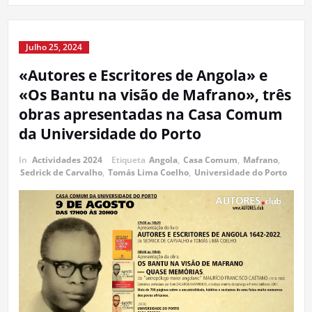
Julho 25, 2024
«Autores e Escritores de Angola» e
«Os Bantu na visão de Mafrano», três
obras apresentadas na Casa Comum
da Universidade do Porto
In
Actividades 2024
Etiqueta
Angola
,
Casa Comum
,
Mafrano
,
Sedrick de Carvalho
,
Tomás Lima Coelho
,
Universidade do Porto