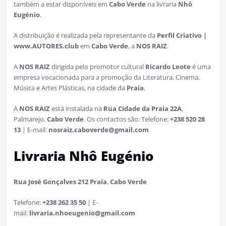
também a estar disponíveis em
Cabo Verde
na livraria
Nhô
Eugénio
.
A distribuição é realizada pela representante da
Perfil Criativo |
www.AUTORES.club
em
Cabo Verde
, a
NOS RAIZ
.
A
NOS RAIZ
dirigida pelo promotor cultural
Ricardo Leote
é uma
empresa vocacionada para a promoção da Literatura, Cinema,
Música e Artes Plásticas, na cidade da
Praia
.
A
NOS RAIZ
está instalada na
Rua Cidade da Praia 22A
,
Palmarejo,
Cabo Verde
. Os contactos são: Telefone:
+238 520 28
13
| E-mail:
nosraiz.caboverde@gmail.com
Livraria Nhô Eugénio
Rua José Gonçalves 212 Praia
,
Cabo Verde
Telefone:
+238 262 35 50
| E-
mail:
livraria.nhoeugenio@gmail.com