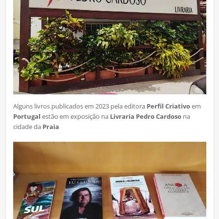
Alguns livros publicados em 2023 pela editora
Perfil Criativo
em
Portugal
estão em exposição na
Livraria Pedro Cardoso
na
cidade da
Praia