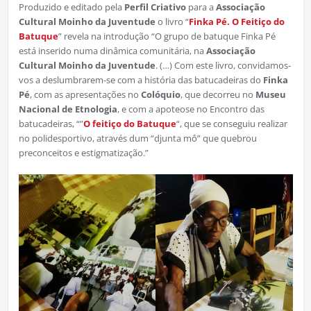
Produzido e editado pela
Perfil Criativo
para a
Associação
Cultural Moinho da Juventude
o livro “
Finka Pé. O Feitiço do
Batuque
” revela na introdução “O grupo de batuque Finka Pé
está inserido numa dinâmica comunitária, na
Associação
Cultural Moinho da Juventude
. (…) Com este livro, convidamos-
vos a deslumbrarem-se com a história das batucadeiras do
Finka
Pé
, com as apresentações no
Colóquio
, que decorreu no
Museu
Nacional de Etnologia
, e com a apoteose no Encontro das
batucadeiras, “”
O feitiço do Batuque
“, que se conseguiu realizar
no polidesportivo, através dum “djunta mô” que quebrou
preconceitos e estigmatização.”