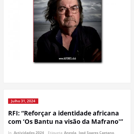
Julho 31, 2024
RFI: “Reforçar a identidade africana
com ‘Os Bantu na visão da Mafrano'”
In
Actividades 2024
Etiqueta
Angola
,
José Soares Caetano
,