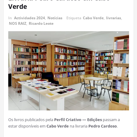
Verde
In
Actividades 2024
,
Notícias
Etiqueta
Cabo Verde
,
livrarias
,
NOS RAIZ
,
Ricardo Leote
Os livros publicados pela
Perfil Criativo — Edições
passam a
estar disponíveis em
Cabo Verde
na livraria
Pedro Cardoso
.