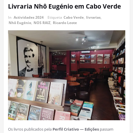
Livraria Nhô Eugénio em Cabo Verde
In
Actividades 2024
Etiqueta
Cabo Verde
,
livrarias
,
Nhô Eugénio
,
NOS RAIZ
,
Ricardo Leote
Os livros publicados pela
Perfil Criativo — Edições
passam