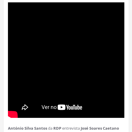
António Silva Santos
da
RDP
entrevista
José Soares Caetano