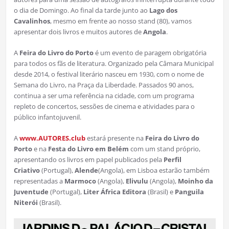
o dia de Domingo. Ao final da tarde junto ao
Lago dos
Cavalinhos
, mesmo em frente ao nosso stand (80), vamos
apresentar dois livros e muitos autores de
Angola
.
A
Feira do Livro do Porto
é um evento de paragem obrigatória
para todos os fãs de literatura. Organizado pela Câmara Municipal
desde 2014, o festival literário nasceu em 1930, com o nome de
Semana do Livro, na Praça da Liberdade. Passados 90 anos,
continua a ser uma referência na cidade, com um programa
repleto de concertos, sessões de cinema e atividades para o
público infantojuvenil.
A
www.AUTORES.club
estará presente na
Feira do Livro do
Porto
e na
Festa do Livro em Belém
com um stand próprio,
apresentando os livros em papel publicados pela
Perfil
Criativo
(Portugal),
Alende
(Angola), em Lisboa estarão também
representadas a
Marmoco
(Angola),
Elivulu
(Angola),
Moinho da
Juventude
(Portugal),
Liter África Editora
(Brasil) e
Panguila
Niterói
(Brasil).