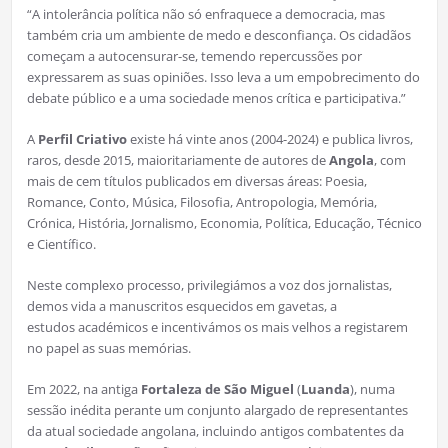
“A intolerância política não só enfraquece a democracia, mas
também cria um ambiente de medo e desconfiança. Os cidadãos
começam a autocensurar-se, temendo repercussões por
expressarem as suas opiniões. Isso leva a um empobrecimento do
debate público e a uma sociedade menos crítica e participativa.”
A
Perfil Criativo
existe há vinte anos (2004-2024) e publica livros,
raros, desde 2015, maioritariamente de autores de
Angola
, com
mais de cem títulos publicados em diversas áreas: Poesia,
Romance, Conto, Música, Filosofia, Antropologia, Memória,
Crónica, História, Jornalismo, Economia, Política, Educação, Técnico
e Científico.
Neste complexo processo, privilegiámos a voz dos jornalistas,
demos vida a manuscritos esquecidos em gavetas, a
estudos académicos e incentivámos os mais velhos a registarem
no papel as suas memórias.
Em 2022, na antiga
Fortaleza de São Miguel
(
Luanda
), numa
sessão inédita perante um conjunto alargado de representantes
da atual sociedade angolana, incluindo antigos combatentes da