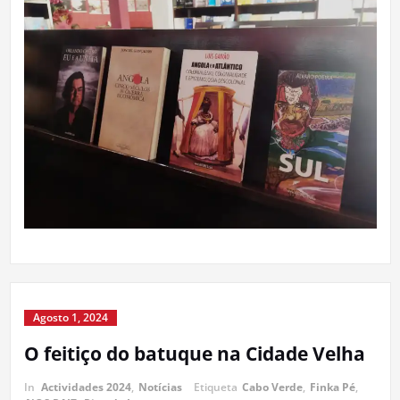
Agosto 1, 2024
O feitiço do batuque na Cidade Velha
In
Actividades 2024
,
Notícias
Etiqueta
Cabo Verde
,
Finka Pé
,