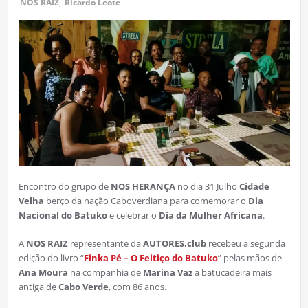
NOS RAIZ
,
Ricardo Leote
Encontro do grupo de
NOS HERANÇA
no dia 31 Julho
Cidade
Velha
berço da nação Caboverdiana para comemorar o
Dia
Nacional do Batuko
e celebrar o
Dia da Mulher Africana
.
A
NOS RAIZ
representante da
AUTORES.club
recebeu a segunda
edição do livro “
Finka Pé – O Feitiço do Batuko
” pelas mãos de
Ana Moura
na companhia de
Marina Vaz
a batucadeira mais
antiga de
Cabo Verde
, com 86 anos.