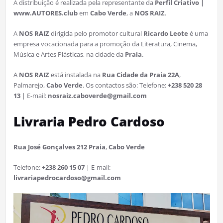
A distribuição é realizada pela representante da
Perfil Criativo |
www.AUTORES.club
em
Cabo Verde
, a
NOS RAIZ
.
A
NOS RAIZ
dirigida pelo promotor cultural
Ricardo Leote
é uma
empresa vocacionada para a promoção da Literatura, Cinema,
Música e Artes Plásticas, na cidade da
Praia
.
A
NOS RAIZ
está instalada na
Rua Cidade da Praia 22A
,
Palmarejo,
Cabo Verde
. Os contactos são: Telefone:
+238 520 28
13
| E-mail:
nosraiz.caboverde@gmail.com
Livraria Pedro Cardoso
Rua José Gonçalves 212 Praia
,
Cabo Verde
Telefone:
+238 260 15 07
| E-mail:
livrariapedrocardoso@gmail.com