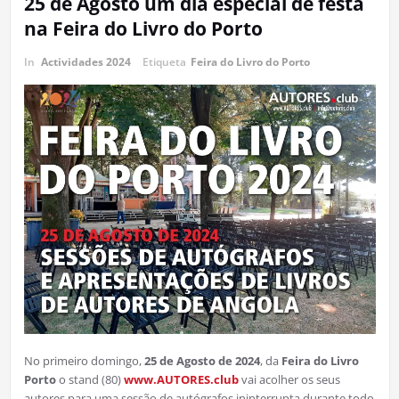
25 de Agosto um dia especial de festa
na Feira do Livro do Porto
In
Actividades 2024
Etiqueta
Feira do Livro do Porto
No primeiro domingo,
25 de Agosto de 2024
, da
Feira do Livro
Porto
o stand (80)
www.AUTORES.club
vai acolher os seus
autores para uma sessão de autógrafos ininterrupta durante todo