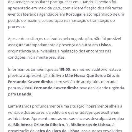
dos serviços consulares portugueses em Luanda. O pedido foi
apresentado em maio de 2026, com a identificação dos diferentes
eventos literários agendados em
Portugal
e acompanhado de um
pedido de máxima colaboração na marcação e tramitação do
processo.
Apesar dos esforços realizados pela organização, não foi possível
assegurar atempadamente a presença do autor em
Lisboa
,
circunstância que inviabiliza a realização dos encontros nas
condições inicialmente previstas.
Informamos também que às
19h00
, no mesmo auditório, estava
prevista a apresentação do livro
Mãe Nossa Que Sois o Céu
, de
Fernando Kawendimba
, com sessão de autógrafos marcada
para as 20h00.
Fernando Kawendimba
teve de viajar de urgência
para
Luanda
.
Lamentamos profundamente uma situação inteiramente alheia à
vontade dos autores, da editora e das entidades que acolheriam
as iniciativas. Apresentamos as nossas sinceras desculpas à equipa
da
Biblioteca Orlando Ribeiro
, às
Bibliotecas de Lisboa,
à
organização da
Feira do Livro de Lisboa
, aos autores envolvidos