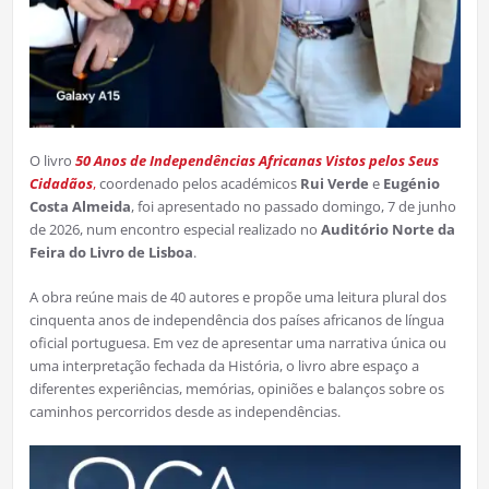
O livro
50 Anos de Independências Africanas Vistos pelos Seus
Cidadãos
,
coordenado pelos académicos
Rui Verde
e
Eugénio
Costa Almeida
, foi apresentado no passado domingo, 7 de junho
de 2026, num encontro especial realizado no
Auditório Norte da
Feira do Livro de Lisboa
.
A obra reúne mais de 40 autores e propõe uma leitura plural dos
cinquenta anos de independência dos países africanos de língua
oficial portuguesa. Em vez de apresentar uma narrativa única ou
uma interpretação fechada da História, o livro abre espaço a
diferentes experiências, memórias, opiniões e balanços sobre os
caminhos percorridos desde as independências.