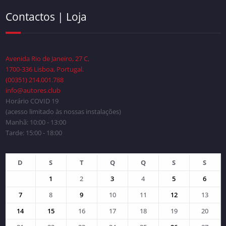
Contactos | Loja
Avenida Rio de Janeiro, 27 C,
1700-336 Lisboa, Portugal.
(00351) 214.001.788
info@autores.club
Horário COVID 19
(acesso limitado às nossas instalações)
Manhã: 10:00 - 13:00
Tarde: 15:00 - 18:00
D
S
T
Q
Q
S
S
1
2
3
4
5
6
7
8
9
10
11
12
13
14
15
16
17
18
19
20