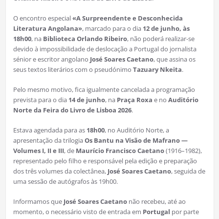
O encontro especial
«A Surpreendente e Desconhecida
Literatura Angolana»
, marcado para o dia
12 de junho, às
18h00
, na
Biblioteca Orlando Ribeiro
, não poderá realizar-se
devido à impossibilidade de deslocação a Portugal do jornalista
sénior e escritor angolano
José Soares Caetano
, que assina os
seus textos literários com o pseudónimo
Tazuary Nkeita
.
Pelo mesmo motivo, fica igualmente cancelada a programação
prevista para o dia
14 de junho
, na
Praça Roxa
e no
Auditório
Norte da Feira do Livro de Lisboa 2026
.
Estava agendada para as
18h00
, no Auditório Norte, a
apresentação da trilogia
Os Bantu na Visão de Mafrano —
Volumes I, II e III
, de
Maurício Francisco Caetano
(1916–1982),
representado pelo filho e responsável pela edição e preparação
dos três volumes da colectânea,
José Soares Caetano
, seguida de
uma sessão de autógrafos às 19h00.
Informamos que
José Soares Caetano
não recebeu, até ao
momento, o necessário visto de entrada em
Portugal
por parte