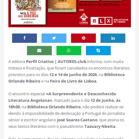
A editora
Perfil Criativo | AUTORES.club
informa, com muita
tristeza e frustração, que foram cancelados os encontros literários
previstos para os dias
12 e 14 de junho de 2026
, na
Biblioteca
Orlando Ribeiro
e na
Feira do Livro de Lisboa
.
O encontro especial
«A Surpreendente e Desconhecida
Literatura Angolana»
, marcado para o dia
12 de junho, às
18h00
, na
Biblioteca Orlando Ribeiro
, não poderá realizar-se
devido à impossibilidade de deslocação a Portugal do jornalista
sénior e escritor angolano
José Soares Caetano
, que assina os
seus textos literários com o pseudónimo
Tazuary Nkeita
.
Pelo mesmo motivo, fica igualmente cancelada a programação