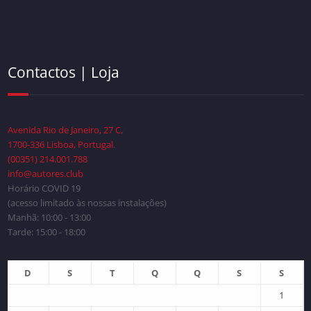
Contactos | Loja
Avenida Rio de Janeiro, 27 C,
1700-336 Lisboa, Portugal.
(00351) 214.001.788
info@autores.club
Horário COVID 19
(acesso limitado às nossas instalações)
Manhã: 10:00 - 13:00
Tarde: 15:00 - 18:00
D
S
T
Q
Q
S
S
1