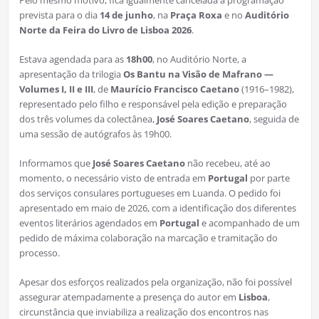
prevista para o dia
14 de junho
, na
Praça Roxa
e no
Auditório
Norte da Feira do Livro de Lisboa 2026
.
Estava agendada para as
18h00
, no Auditório Norte, a
apresentação da trilogia
Os Bantu na Visão de Mafrano —
Volumes I, II e III
, de
Maurício Francisco Caetano
(1916–1982),
representado pelo filho e responsável pela edição e preparação
dos três volumes da colectânea,
José Soares Caetano
, seguida de
uma sessão de autógrafos às 19h00.
Informamos que
José Soares Caetano
não recebeu, até ao
momento, o necessário visto de entrada em
Portugal
por parte
dos serviços consulares portugueses em Luanda. O pedido foi
apresentado em maio de 2026, com a identificação dos diferentes
eventos literários agendados em
Portugal
e acompanhado de um
pedido de máxima colaboração na marcação e tramitação do
processo.
Apesar dos esforços realizados pela organização, não foi possível
assegurar atempadamente a presença do autor em
Lisboa
,
circunstância que inviabiliza a realização dos encontros nas