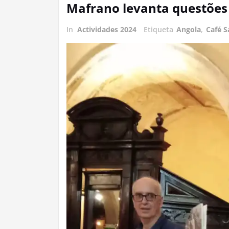
Mafrano levanta questões 
In
Actividades 2024
Etiqueta
Angola
,
Café S