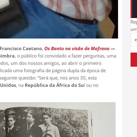
Reg
um
 Francisco Caetano
,
Os Bantu na visão de Mafrano —
oimbra
, o público foi convidado a fazer perguntas, uma
odos, um dos nossos amigos, ao abrir o primeiro
icada uma fotografia de página dupla da época de
seguinte questão: “Será que, nos anos 30, esta
 Unidos
, na
República da África do Su
l ou no