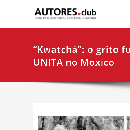
“Kwatchá”: o grito 
UNITA no Moxico