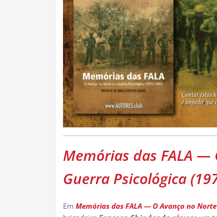
Memórias das FALA — O
Guerra Psicológica (19
Em
Memórias das FALA — O Avanço no Norte e