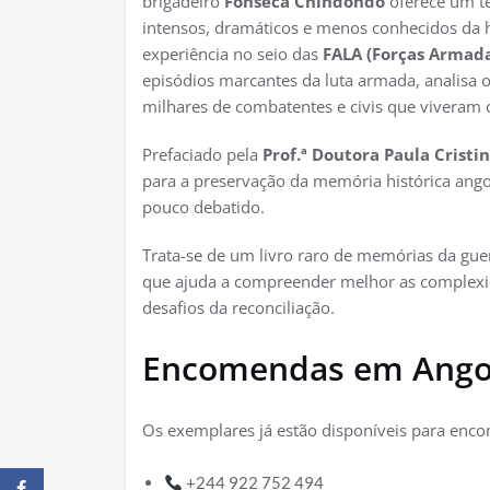
brigadeiro
Fonseca Chindondo
oferece um t
intensos, dramáticos e menos conhecidos da
experiência no seio das
FALA (Forças Armada
episódios marcantes da luta armada, analisa 
milhares de combatentes e civis que viveram 
Prefaciado pela
Prof.ª Doutora
Paula Cristi
para a preservação da memória histórica ang
pouco debatido.
Trata-se de um livro raro de memórias da gue
que ajuda a compreender melhor as complexida
desafios da reconciliação.
Encomendas em Ango
Os exemplares já estão disponíveis para enco
+244 922 752 494