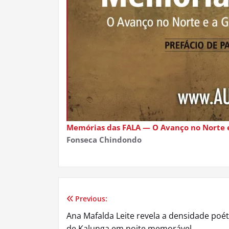
Memórias das FALA — O Avanço no Norte e 
Fonseca Chindondo
Previous:
Navegação
Ana Mafalda Leite revela a densidade poét
de Kalunga em noite memorável