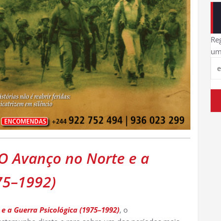
Reg
um
 Avanço no Norte e a
75–1992)
 a Guerra Psicológica (1975–1992)
, o