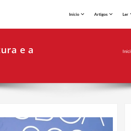
Início
Artigos
Ler
tura e a
Iníc