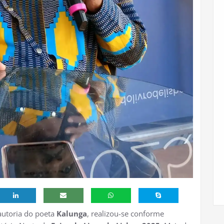
 autoria do poeta
Kalunga
, realizou-se conforme