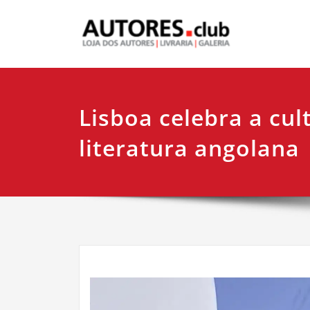
Lisboa celebra a cul
literatura angolana