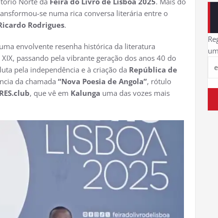
itório Norte da
Feira do Livro de Lisboa 2025
. Mais do
nsformou-se numa rica conversa literária entre o
Ricardo Rodrigues
.
Reg
uma envolvente resenha histórica da literatura
um
 XIX, passando pela vibrante geração dos anos 40 do
 luta pela independência e à criação da
República de
ência da chamada
“Nova Poesia de Angola”
, rótulo
ORES.club
, que vê em
Kalunga
uma das vozes mais