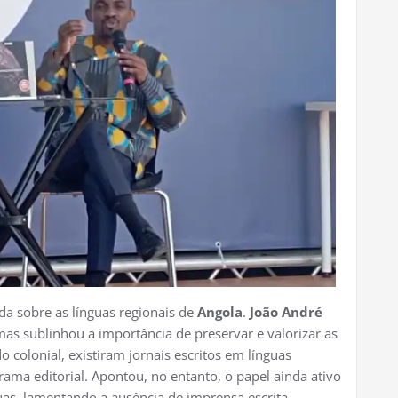
a sobre as línguas regionais de
Angola
.
João André
as sublinhou a importância de preservar e valorizar as
o colonial, existiram jornais escritos em línguas
ama editorial. Apontou, no entanto, o papel ainda ativo
guas, lamentando a ausência de imprensa escrita