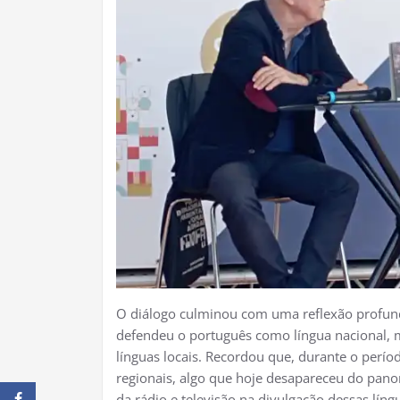
O diálogo culminou com uma reflexão profund
defendeu o português como língua nacional, m
línguas locais. Recordou que, durante o períod
regionais, algo que hoje desapareceu do panor
da rádio e televisão na divulgação dessas lín