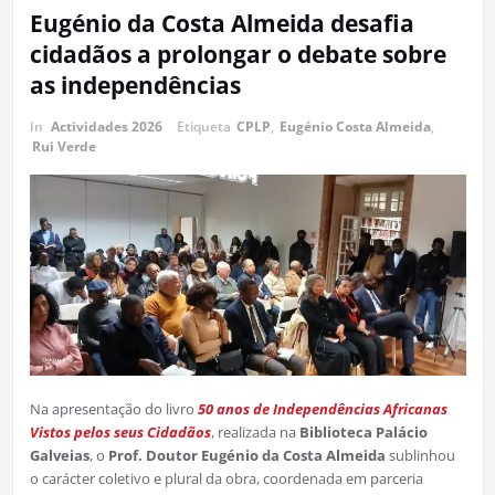
Eugénio da Costa Almeida desafia
cidadãos a prolongar o debate sobre
as independências
In
Actividades 2026
Etiqueta
CPLP
,
Eugénio Costa Almeida
,
Rui Verde
Na apresentação do livro
50 anos de Independências Africanas
Vistos pelos seus Cidadãos
, realizada na
Biblioteca Palácio
Galveias
, o
Prof. Doutor
Eugénio da Costa Almeida
sublinhou
o carácter coletivo e plural da obra, coordenada em parceria