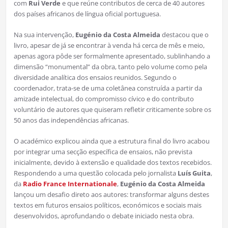
com
Rui Verde
e que reúne contributos de cerca de 40 autores
dos países africanos de língua oficial portuguesa.
Na sua intervenção,
Eugénio da Costa Almeida
destacou que o
livro, apesar de já se encontrar à venda há cerca de mês e meio,
apenas agora pôde ser formalmente apresentado, sublinhando a
dimensão “monumental” da obra, tanto pelo volume como pela
diversidade analítica dos ensaios reunidos. Segundo o
coordenador, trata-se de uma coletânea construída a partir da
amizade intelectual, do compromisso cívico e do contributo
voluntário de autores que quiseram refletir criticamente sobre os
50 anos das independências africanas.
O académico explicou ainda que a estrutura final do livro acabou
por integrar uma secção específica de ensaios, não prevista
inicialmente, devido à extensão e qualidade dos textos recebidos.
Respondendo a uma questão colocada pelo jornalista
Luís Guita
,
da
Radio France Internationale
,
Eugénio da Costa Almeida
lançou um desafio direto aos autores: transformar alguns destes
textos em futuros ensaios políticos, económicos e sociais mais
desenvolvidos, aprofundando o debate iniciado nesta obra.