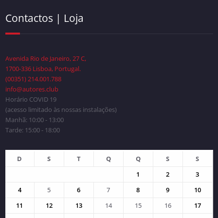
Contactos | Loja
Avenida Rio de Janeiro, 27 C,
1700-336 Lisboa, Portugal.
(00351) 214.001.788
info@autores.club
Horário COVID 19
(acesso limitado às nossas instalações)
Manhã: 10:00 - 13:00
Tarde: 15:00 - 18:00
D
S
T
Q
Q
S
S
1
2
3
4
5
6
7
8
9
10
11
12
13
14
15
16
17