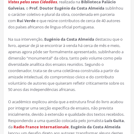
Vistos pelos seus Cidadãos
, realizada na
Biblioteca Palácio
Galveias
, o
Prof. Doutor
Eugénio da Costa Almeida
sublinhou
o carácter coletivo e plural da obra, coordenada em parceria
com
Rui Verde
e que reúne contributos de cerca de 40 autores
dos países africanos de língua oficial portuguesa.
Na sua intervenção,
Eugénio da Costa Almeida
destacou que o
livro, apesar de já se encontrar à venda há cerca de mês e meio,
apenas agora pôde ser formalmente apresentado, sublinhando a
dimensão “monumental” da obra, tanto pelo volume como pela
diversidade analítica dos ensaios reunidos. Segundo o
coordenador, trata-se de uma coletânea construída a partir da
amizade intelectual, do compromisso cívico e do contributo
voluntário de autores que quiseram refletir criticamente sobre os
50 anos das independências africanas.
O académico explicou ainda que a estrutura final do livro acabou
por integrar uma secção específica de ensaios, não prevista
inicialmente, devido à extensão e qualidade dos textos recebidos.
Respondendo a uma questão colocada pelo jornalista
Luís Guita
,
da
Radio France Internationale
,
Eugénio da Costa Almeida
lançou um desafio direto aos autores: transformar alguns destes