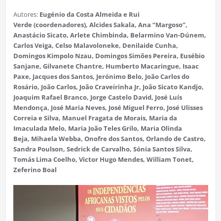
Autores:
Eugénio da Costa Almeida e Rui
Verde (coordenadores), Alcides Sakala, Ana “Margoso”,
Anastácio Sicato, Arlete Chimbinda, Belarmino Van-Dúnem,
Carlos Veiga, Celso Malavoloneke, Denilaide Cunha,
Domingos Kimpolo Nzau, Domingos Simões Pereira, Eusébio
Sanjane, Gilvanete Chantre, Humberto Macaringue, Isaac
Paxe, Jacques dos Santos, Jerónimo Belo, João Carlos do
Rosário, João Carlos, João Craveirinha Jr, João Sicato Kandjo,
Joaquim Rafael Branco, Jorge Castelo David, José Luís
Mendonça, José Maria Neves, José Miguel Ferro, José Ulisses
Correia e Silva, Manuel Fragata de Morais, Maria da
Imaculada Melo, Maria João Teles Grilo, Maria Olinda
Beja, Mihaela Webba, Onofre dos Santos, Orlando de Castro,
Sandra Poulson, Sedrick de Carvalho, Sónia Santos Silva,
Tomás Lima Coelho, Victor Hugo Mendes, William Tonet,
Zeferino Boal