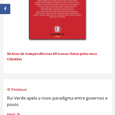
50 Anos de Independências Africanas Vistos pelos seus
Cidadãos
Previous:
Navegação
Rui Verde apela a novo paradigma entre governos e
de
povos
artigos
Next: