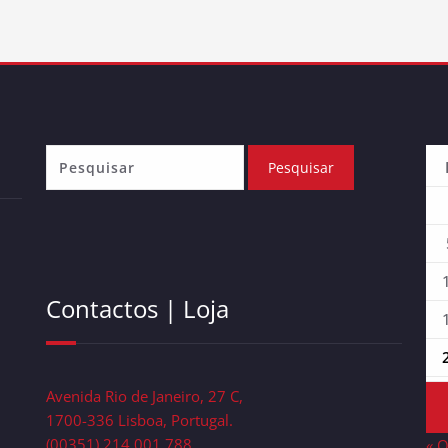
Contactos | Loja
Avenida Rio de Janeiro, 27 C,
1700-336 Lisboa, Portugal.
(00351) 214.001.788
« 