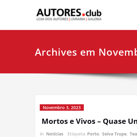
Archives em Novemb
Novembro 3, 2023
Mortos e Vivos – Quase Um
In
Notícias
Etiqueta
Porto
,
Seiva Trupe
,
Tea