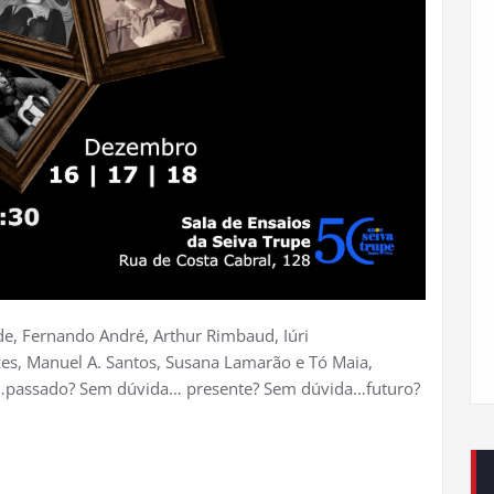
de, Fernando André, Arthur Rimbaud, Iúri
es, Manuel A. Santos, Susana Lamarão e Tó Maia,
…passado? Sem dúvida… presente? Sem dúvida…futuro?