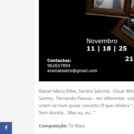
Rainer Maria Rilke, Sandra Salomé, Oscar Wil
Santos, Fernando Pessoa – em diferentes voz
unem-se num
quase concerto (?)
que celebra “
Sem dúvida… Mas eu, eu…”
Composição:
Tó Maia