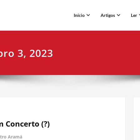
Início
Artigos
Ler
ro 3, 2023
 Concerto (?)
tro Aramá