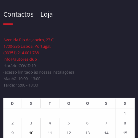
Contactos | Loja
Avenida Rio de Janeiro, 27 C,
1700-336 Lisboa, Portugal.
(00351) 214.001.788
info@autores.club
Horário COVID 19
(acesso limitado às nossas instalações)
Manhã: 10:00 - 13:00
Tarde: 15:00 - 18:00
D
S
T
Q
Q
S
S
1
2
3
4
5
6
7
8
9
10
11
12
13
14
15