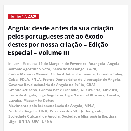
Junho 17, 2020
Angola: desde antes da sua criação
pelos portugueses até ao êxodo
destes por nossa criação – Edição
Especial – Volume III
In
Ler
Etiqueta
15 de Março
,
4 de Fevereiro
,
Anangola
,
Angola
,
António Agostinho Neto
,
Baixa de Kassange
,
CAPA
,
Carlos Mariano Manuel
,
Clube Atlético de Luanda
,
Cornélio Caley
,
Cuba
,
FDLA
,
FNLA
,
Frente Democrática de Libertação de Angola
,
Governo Revolucionário de Angola no Exílio
,
GRAE
,
Grémio Africano
,
Grémio Paz e Trabalho
,
Guerra Fria
,
Kinkuzu
,
Leste de Angola
,
Liga Angolana
,
Liga Nacional Africana
,
Lusaka
,
Luvaka
,
Massamba Debat
,
Movimento pela Independência de Angola
,
MPLA
,
Norte de Angola
,
ONU
,
Processo dos 50
,
Quifangondo
,
Sociedade Cultural de Angola
,
Sociedade Missionária Baptista
,
Uíge
,
UNITA
,
UPA
,
UPNA