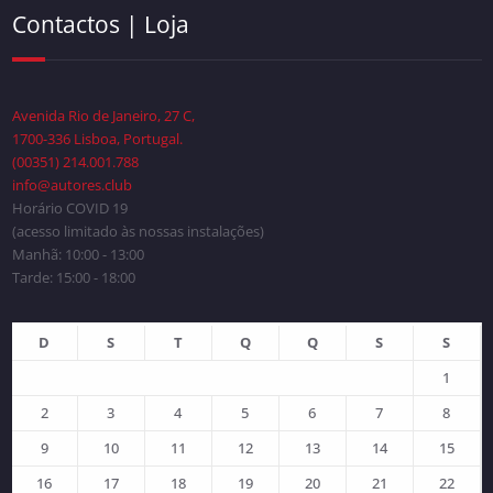
Contactos | Loja
Avenida Rio de Janeiro, 27 C,
1700-336 Lisboa, Portugal.
(00351) 214.001.788
info@autores.club
Horário COVID 19
(acesso limitado às nossas instalações)
Manhã: 10:00 - 13:00
Tarde: 15:00 - 18:00
D
S
T
Q
Q
S
S
1
2
3
4
5
6
7
8
9
10
11
12
13
14
15
16
17
18
19
20
21
22