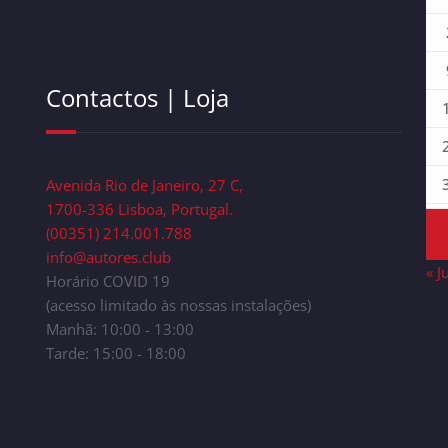
Contactos | Loja
Avenida Rio de Janeiro, 27 C,
1700-336 Lisboa, Portugal.
(00351) 214.001.788
info@autores.club
« J
Horário COVID 19
(acesso limitado às nossas instalações)
Manhã: 10:00 - 13:00
Tarde: 15:00 - 18:00