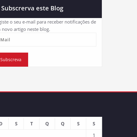
Subscrerva este Blog
iste o seu e-mail para receber notificações de
 novo artigo neste blog.
eMail
Subscreva
D
S
T
Q
Q
S
S
1