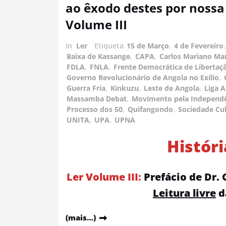
ao êxodo destes por nossa 
Volume III
In
Ler
Etiqueta
15 de Março
,
4 de Fevereiro
Baixa de Kassange
,
CAPA
,
Carlos Mariano Ma
FDLA
,
FNLA
,
Frente Democrática de Libertaç
Governo Revolucionário de Angola no Exílio
,
Guerra Fria
,
Kinkuzu
,
Leste de Angola
,
Liga 
Massamba Debat
,
Movimento pela Independê
Processo dos 50
,
Quifangondo
,
Sociedade Cul
UNITA
,
UPA
,
UPNA
Histór
Ler Volume III:
Prefácio de Dr. 
Leitura livre
d
(mais…)