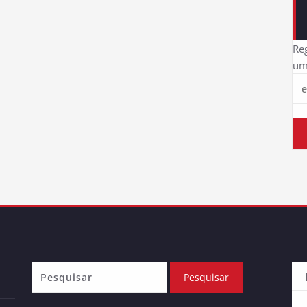
Reg
um