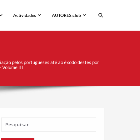
Actividades
AUTORES.club
riação pelos portugueses até ao êxodo destes por
– Volume III