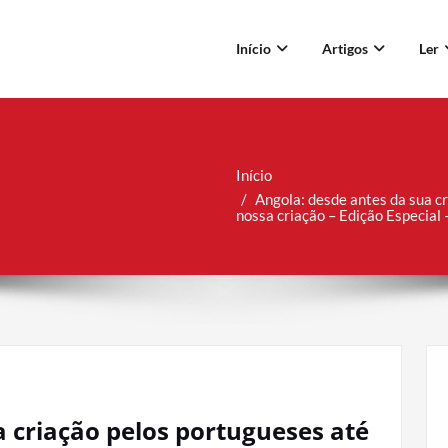
Início
Artigos
Ler
Início
Angola: desde antes da sua c
nossa criação – Edição Especial 
a criação pelos portugueses até