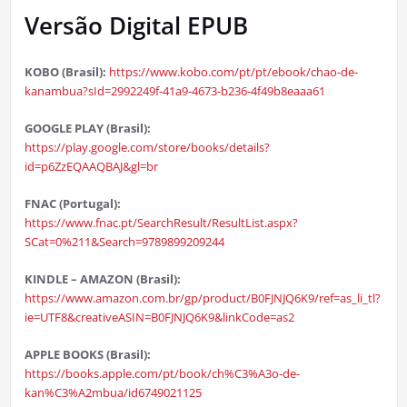
Versão Digital EPUB
KOBO (Brasil):
https://www.kobo.com/pt/pt/ebook/chao-de-
kanambua?sId=2992249f-41a9-4673-b236-4f49b8eaaa61
GOOGLE PLAY (Brasil):
https://play.google.com/store/books/details?
id=p6ZzEQAAQBAJ&gl=br
FNAC (Portugal):
https://www.fnac.pt/SearchResult/ResultList.aspx?
SCat=0%211&Search=9789899209244
KINDLE – AMAZON (Brasil):
https://www.amazon.com.br/gp/product/B0FJNJQ6K9/ref=as_li_tl?
ie=UTF8&creativeASIN=B0FJNJQ6K9&linkCode=as2
APPLE BOOKS (Brasil):
https://books.apple.com/pt/book/ch%C3%A3o-de-
kan%C3%A2mbua/id6749021125