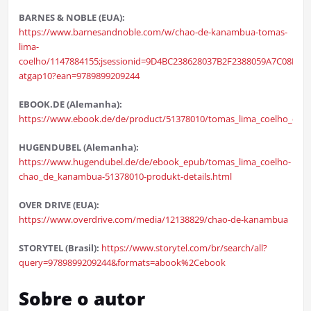
BARNES & NOBLE (EUA):
https://www.barnesandnoble.com/w/chao-de-kanambua-tomas-
lima-
coelho/1147884155;jsessionid=9D4BC238628037B2F2388059A7C08E7E.
atgap10?ean=9789899209244
EBOOK.DE (Alemanha):
https://www.ebook.de/de/product/51378010/tomas_lima_coelho_ch
HUGENDUBEL (Alemanha):
https://www.hugendubel.de/de/ebook_epub/tomas_lima_coelho-
chao_de_kanambua-51378010-produkt-details.html
OVER DRIVE (EUA):
https://www.overdrive.com/media/12138829/chao-de-kanambua
STORYTEL (Brasil):
https://www.storytel.com/br/search/all?
query=9789899209244&formats=abook%2Cebook
Sobre o autor