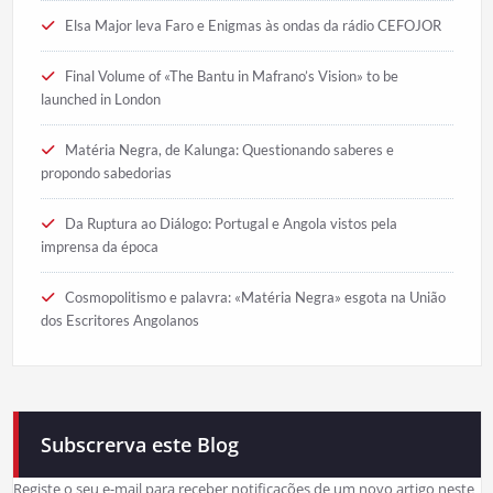
Elsa Major leva Faro e Enigmas às ondas da rádio CEFOJOR
Final Volume of «The Bantu in Mafrano’s Vision» to be
launched in London
Matéria Negra, de Kalunga: Questionando saberes e
propondo sabedorias
Da Ruptura ao Diálogo: Portugal e Angola vistos pela
imprensa da época
Cosmopolitismo e palavra: «Matéria Negra» esgota na União
dos Escritores Angolanos
Subscrerva este Blog
Registe o seu e-mail para receber notificações de um novo artigo neste