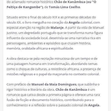
do aclamado romance histórico
Chão de Kanâmbua (ou “O
Feitiço de Kangombe”)
, de
Tomás Lima Coelho
.
Situado entre o final do século XIX e as primeiras décadas do
século XX, o livro mergulha no coração da
Angola
colonial, com
especial atenção na região de
Malanje
. A partir da vida de Manuel
Justino, um degredado português que se transforma numa figura
influente da sociedade local, desenrola-se uma narrativa rica em
personagens, ambientes e episódios que cruzam história,
memória, oralidade africana e espiritualidade.
A obra destaca-se pela recriação minuciosa de um tempo e de
uma paisagem humana em transformação, abordando temas
como o choque de culturas, a resistência africana, a presença de
missões religiosas e o papel da maçonaria no contexto colonial.
Com prefácio de
Manuel da Maia Domingues
, que sublinha o
rigor histórico e literário da obra,
Chão de Kanâmbua
é um
romance que cativa desde a primeira página e oferece uma rara
fusão de ficção e documento histórico, contribuindo para o
conhecimento e a reflexão sobre o passado colonial de
Angola
.