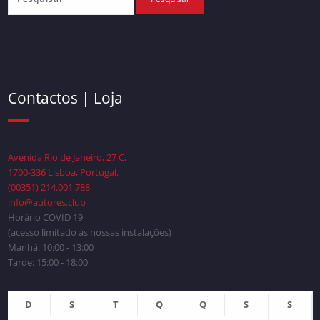
Contactos | Loja
Avenida Rio de Janeiro, 27 C,
1700-336 Lisboa, Portugal.
(00351) 214.001.788
info@autores.club
Horário COVID 19
(acesso limitado às nossas instalações)
Manhã: 10:00 - 13:00
Tarde: 15:00 - 18:00
D
S
T
Q
Q
S
S