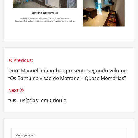
Previous:
Navegação
Dom Manuel Imbamba apresenta segundo volume
de
“Os Bantu na visão de Mafrano – Quase Memórias”
artigos
Next:
“Os Lusíadas” em Crioulo