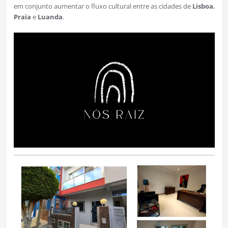
em conjunto aumentar o fluxo cultural entre as cidades de
Lisboa
,
Praia
e
Luanda
.