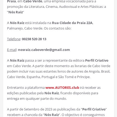
Praia
, em
Cabo Verde
, uma empresa vocacionada para a
promoção da Literatura, Cinema, Audiovisual e Artes Plásticas: a
“
Nós Raíz
“
A
Nós Raíz
está instalada na
Rua Cidade da Praia 22A
,
Palmarejo, Cabo Verde. Os contactos são:
Telefone
:
00238 520 28 13
E-mail
:
nosraiz.caboverde@gmail.com
A
Nós Raíz
passa a ser a representante da editora
Perfil Criativo
em Cabo Verde. A partir deste momento as livrarias de Cabo Verde
podem incluir nas suas estantes livros de autores de Angola, Brasil,
Cabo Verde, Espanha, Portugal e São Tomé e Príncipe.
Entretanto a plataforma
www.AUTORES.club
irá receber as
edições publicadas pela
Nós Raíz
, ficando disponíveis para
entrega em qualquer parte do mundo.
A partir de Setembro de 2023 as publicações da “
Perfil Criativo
”
recebem a chancela da “
Nós Raíz
“. O objectivo é conseguirmos