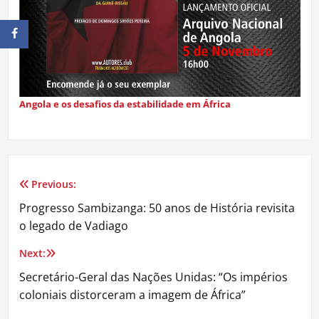
Angola e os desafios da estabilidade em África
Previous:
Navegação
Progresso Sambizanga: 50 anos de História revisita
de
o legado de Vadiago
artigos
Next:
Secretário-Geral das Nações Unidas: “Os impérios
coloniais distorceram a imagem de África”