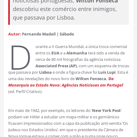
noticiosas portuguesas,
Wilton Fonseca
descobriu este comércio entre inimigos,
que passava por Lisboa.
Autor:
Fernando Madaíl | Sábado
D
urante a II Guerra Mundial, a única troca comercial
entre os
EUA
e a
Alemanha
terá sido a venda de
cerca de 80 mil fotografias da agência noticiosa
Associated Press (AP)
, com um esquema de trocas
que passava por
Lisboa
e onde a figura-chave foi
Luís Lupi
. Esta é
uma das revelações do novo livro de
Wilton Fonseca
, ‘
Da
Monarquia ao Estado Novo: Agências Noticiosas em Portugal
‘
(ed. Perfil Criativo).
Em maio de 1942, por exemplo, os leitores do ‘
New York Post
‘
podiam ver Hitler a estudar um mapa militar e os germânicos
ficavam impressionados com a capa da publicação anti-semita ‘Os
Judeus nos Estados Unidos’, em que o presidente da Câmara de
Nova Iorque estava a comer com a mão e numa pose pouco