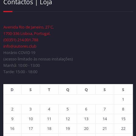
Contactos | Loja
Avenida Rio de Janeiro, 27 C,
1700-336 Lisboa, Portugal.
(00351) 214.001.788
info@autores.club
Horário COVID 19
(acesso limitado às nossas instalações)
Manhã: 10:00 - 13:00
Tarde: 15:00 - 18:00
D
S
T
Q
Q
S
S
1
2
3
4
5
6
7
8
9
10
11
12
13
14
15
16
17
18
19
20
21
22