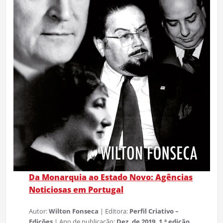
Da Monarquia ao Estado Novo: Agências
Noticiosas em Portugal
Autor:
Wilton Fonseca
| Editora:
Perfil Criativo –
Edições
| Ano de publicação:
Dez. de 2019, 1.ª edição