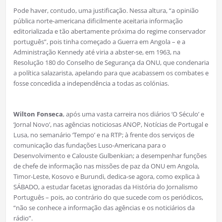
Pode haver, contudo, uma justificação. Nessa altura, “a opinião
pública norte-americana dificilmente aceitaria informação
editorializada e tão abertamente próxima do regime conservador
português”, pois tinha começado a Guerra em Angola – e a
Administração Kennedy até viria a abster-se, em 1963, na
Resolução 180 do Conselho de Segurança da ONU, que condenaria
a política salazarista, apelando para que acabassem os combates e
fosse concedida a independência a todas as colónias.
Wilton Fonseca
, após uma vasta carreira nos diários ‘O Século’ e
‘Jornal Novo’, nas agências noticiosas ANOP, Notícias de Portugal e
Lusa, no semanário ‘Tempo’ e na RTP; à frente dos serviços de
comunicação das fundações Luso-Americana para o
Desenvolvimento e Calouste Gulbenkian; a desempenhar funções
de chefe de informação nas missões de paz da ONU em Angola,
Timor-Leste, Kosovo e Burundi, dedica-se agora, como explica à
SÁBADO, a estudar facetas ignoradas da História do Jornalismo
Português – pois, ao contrário do que sucede com os periódicos,
“não se conhece a informação das agências e os noticiários da
rádio”.