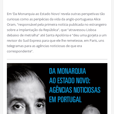
Em ‘Da Monarquia ao Estado Novo’ revela outras perspetivas tão
curiosas como as peripécias da vida da anglo-portuguesa Alice
Oram, “responsável pela primeira notícia publicada no estrangeiro
sobre a Implantação da República”, que “atravessou Lisboa
debaixo de metralha” até Santa Apolónia e “deu uma gorjeta a um
revisor do Sud Express para que ele lhe remetesse, em Paris, uns
telegramas para as agências noticiosas de que era
correspondente”.