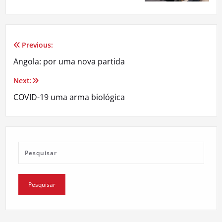
Previous:
Navegação
Angola: por uma nova partida
de
Next:
artigos
COVID-19 uma arma biológica