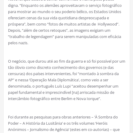
digna. “Enquanto os alemães aproveitavam o serviço fotográfico
para mostrar ao mundo o seu poderio bélico, os Estados Unidos
ofereciam cenas da sua vida quotidiana despreocupada e
próspera”, bem como “fotos de muitos artistas de Hollywood”.
Depois, “além de certos retoques”, as imagens exigiam um
“trabalho de legendagem” para serem manipuladas com eficácia
pelos nazis.
O negócio, que durou até ao fim da guerra e só foi possível por um
tão óbvio como discreto conhecimento dos governos (e das
censuras) dos países intervenientes, foi “montado à sombra da
AP” e nessa ‘Operação Mala Diplomática’, como veio a ser
denominada, o português Luís Lupi “aceitou desempenhar um
papel fundamental e imprescindível [na] arriscada missão de
intercâmbio fotográfico entre Berlim e Nova Iorque”.
Foi durante as pesquisas para obras anteriores – ‘À Sombra do
Poder – A História da Lusitânia’ e os três volumes ‘Heróis
Anónimos – Jornalismo de Agência’ (estes em co-autorias) – que