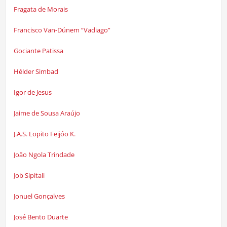
Fragata de Morais
Francisco Van-Dúnem “Vadiago”
Gociante Patissa
Hélder Simbad
Igor de Jesus
Jaime de Sousa Araújo
J.A.S. Lopito Feijóo K.
João Ngola Trindade
Job Sipitali
Jonuel Gonçalves
José Bento Duarte