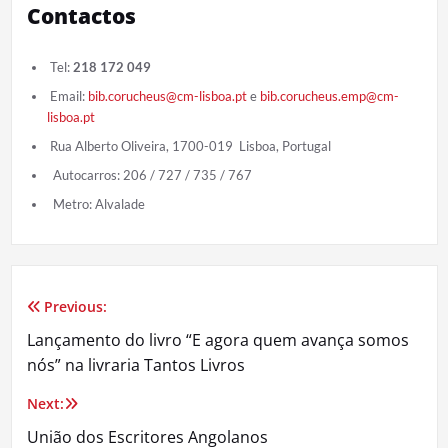
Contactos
Tel:
218 172 049
Email:
bib.corucheus@cm-lisboa.pt
e
bib.corucheus.emp@cm-
lisboa.pt
Rua Alberto Oliveira, 1700-019 Lisboa, Portugal
Autocarros: 206 / 727 / 735 / 767
Metro: Alvalade
Previous:
Navegação
Lançamento do livro “E agora quem avança somos
de
nós” na livraria Tantos Livros
artigos
Next:
União dos Escritores Angolanos