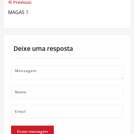
Previous:
Navegação
MAGAS 1
de
artigos
Deixe uma resposta