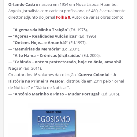
Orlando Castro
nasceu em 1954 em Nova Lisboa, Huambo,
Angola. Jornalista com carteira profissional nº 480, é actualmente
director adjunto do jornal
Folha 8
. Autor de várias obras como:
— “
Algemas da Minha Traição
” (Ed. 1975),
— “
Açores – Realidades Vulcânicas
” (Ed. 1995)
— “
Ontem, Hoje… e Amanhã?
” (Ed.1997).
— “
Memórias da Memória
” (Ed. 2001).
— “
Alto Hama – Crónicas (diz)traídas
” (Ed. 2006).
— “
Cabinda – ontem protectorado, hoje colónia, amanhã
Nação
” (Ed. 2011).
Co-autor dos 16 volumes da colecção “
Guerra Colonial – A
História na Primeira Pessoa
”, distribuída em 2011 pelo “Jornal
de Notícias” e “Diário de Notícias”.
— “
António Marinho e Pinto – Mudar Portugal
” (Ed. 2015).