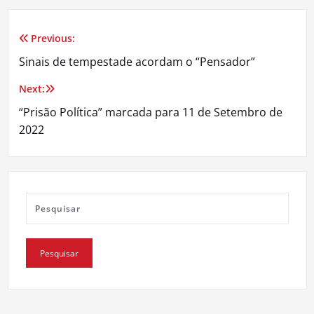
Previous:
Navegação
Sinais de tempestade acordam o “Pensador”
de
Next:
artigos
“Prisão Política” marcada para 11 de Setembro de
2022