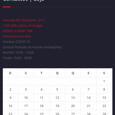
Avenida Rio de Janeiro, 27 C,
1700-336 Lisboa, Portugal.
(00351) 214.001.788
info@autores.club
Horário COVID 19
(acesso limitado às nossas instalações)
Manhã: 10:00 - 13:00
Tarde: 15:00 - 18:00
D
S
T
Q
Q
S
S
1
2
3
4
5
6
7
8
9
10
11
12
13
14
15
16
17
18
19
20
21
22
23
24
25
26
27
28
29