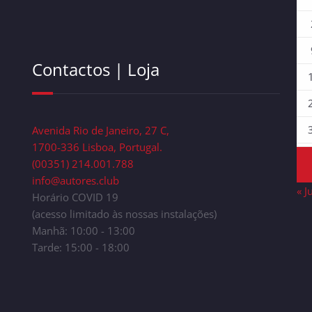
Contactos | Loja
Avenida Rio de Janeiro, 27 C,
1700-336 Lisboa, Portugal.
(00351) 214.001.788
info@autores.club
« J
Horário COVID 19
(acesso limitado às nossas instalações)
Manhã: 10:00 - 13:00
Tarde: 15:00 - 18:00