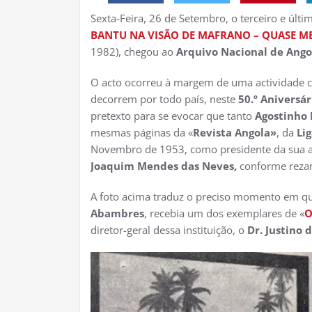
Sexta-Feira, 26 de Setembro, o terceiro e últ
BANTU NA VISÃO DE MAFRANO – QUASE M
1982), chegou ao
Arquivo Nacional de Ango
O acto ocorreu à margem de uma actividade cu
decorrem por todo país, neste
50.º Aniversá
pretexto para se evocar que tanto
Agostinho
mesmas páginas da «
Revista Angola»
, da
Li
Novembro de 1953, como presidente da sua a
Joaquim Mendes das Neves,
conforme rezam
A foto acima traduz o preciso momento em qu
Abambres
, recebia um dos exemplares de «
O
diretor-geral dessa instituição, o
Dr. Justino 