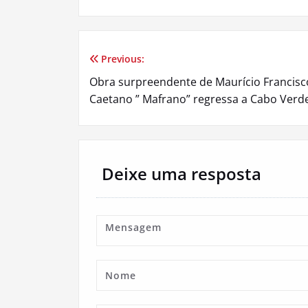
Previous:
Navegação
Obra surpreendente de Maurício Francisc
de
Caetano ” Mafrano” regressa a Cabo Verd
artigos
Deixe uma resposta