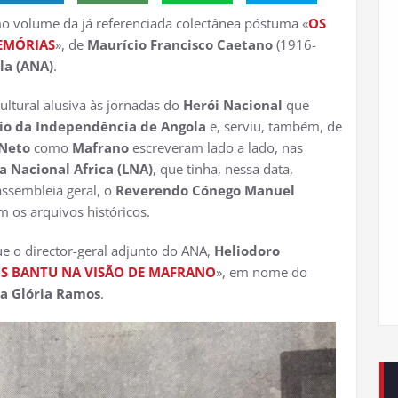
imo volume da já referenciada colectânea póstuma «
OS
EMÓRIAS
», de
Maurício Francisco Caetano
(1916-
la (ANA)
.
ltural alusiva às jornadas do
Herói Nacional
que
rio da Independência de Angola
e, serviu, também, de
 Neto
como
Mafrano
escreveram lado a lado, nas
ga Nacional Africa (LNA)
, que tinha, nessa data,
ssembleia geral, o
Reverendo Cónego
Manuel
 os arquivos históricos.
e o director-geral adjunto do ANA,
Heliodoro
S BANTU NA VISÃO DE MAFRANO
», em nome do
da Glória Ramos
.