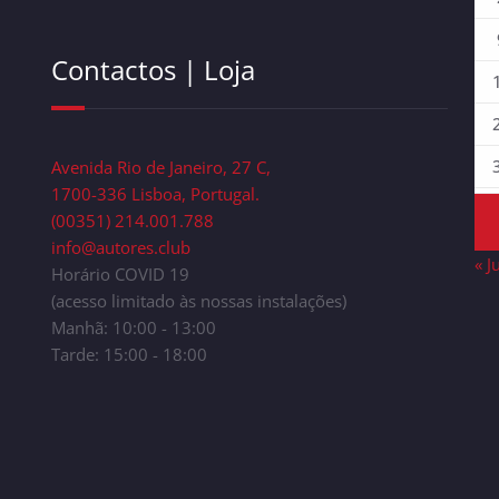
Contactos | Loja
Avenida Rio de Janeiro, 27 C,
1700-336 Lisboa, Portugal.
(00351) 214.001.788
info@autores.club
« J
Horário COVID 19
(acesso limitado às nossas instalações)
Manhã: 10:00 - 13:00
Tarde: 15:00 - 18:00