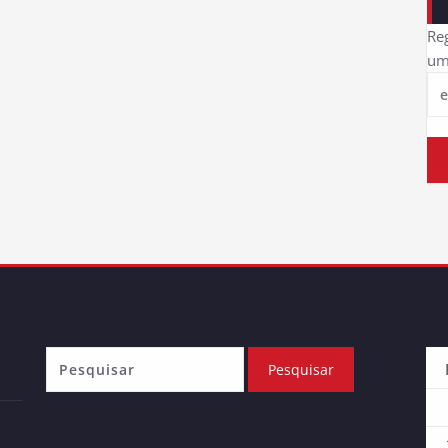
Reg
um