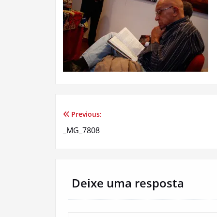
Previous:
Navegação
_MG_7808
de
artigos
Deixe uma resposta