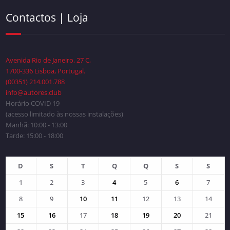
Contactos | Loja
Avenida Rio de Janeiro, 27 C,
1700-336 Lisboa, Portugal.
(00351) 214.001.788
info@autores.club
Horário COVID 19
(acesso limitado às nossas instalações)
Manhã: 10:00 - 13:00
Tarde: 15:00 - 18:00
D
S
T
Q
Q
S
S
1
2
3
4
5
6
7
8
9
10
11
12
13
14
15
16
17
18
19
20
21