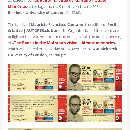
da colectânea «
Os Bantu na Visão de Mafrano – Quase
Memórias
» a ter lugar no dia 9 de Novembro de 2024 na
Birkbeck University of London
, às 15:00.
The family of
Mauricio Francisco Caetano
, the editor of
Perfil
Criativo | AUTORES.club
and the Organization of the event are
delighted to invite you to our upcoming event, the book launching
of «
The Bantu in the Mafrano’s vision – Almost memories
»
which will be held on Saturday 9th November 2024 at
Birkbeck
University of London
, at 3:00 pm.