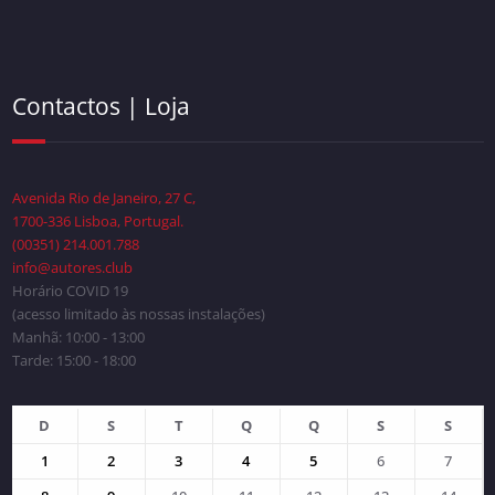
Contactos | Loja
Avenida Rio de Janeiro, 27 C,
1700-336 Lisboa, Portugal.
(00351) 214.001.788
info@autores.club
Horário COVID 19
(acesso limitado às nossas instalações)
Manhã: 10:00 - 13:00
Tarde: 15:00 - 18:00
D
S
T
Q
Q
S
S
1
2
3
4
5
6
7