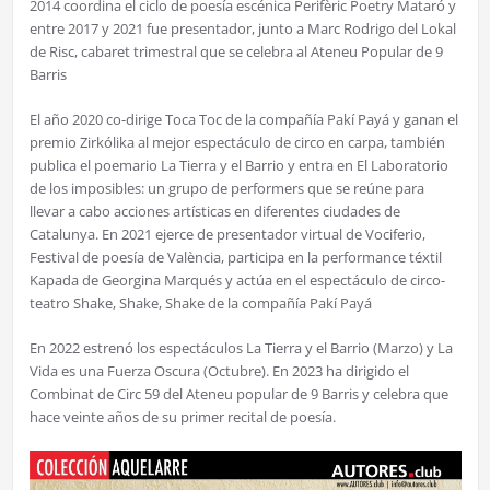
2014 coordina el ciclo de poesía escénica Perifèric Poetry Mataró y
entre 2017 y 2021 fue presentador, junto a Marc Rodrigo del Lokal
de Risc, cabaret trimestral que se celebra al Ateneu Popular de 9
Barris
El año 2020 co-dirige Toca Toc de la compañía Pakí Payá y ganan el
premio Zirkólika al mejor espectáculo de circo en carpa, también
publica el poemario La Tierra y el Barrio y entra en El Laboratorio
de los imposibles: un grupo de performers que se reúne para
llevar a cabo acciones artísticas en diferentes ciudades de
Catalunya. En 2021 ejerce de presentador virtual de Vociferio,
Festival de poesía de València, participa en la performance téxtil
Kapada de Georgina Marqués y actúa en el espectáculo de circo-
teatro Shake, Shake, Shake de la compañía Pakí Payá
En 2022 estrenó los espectáculos La Tierra y el Barrio (Marzo) y La
Vida es una Fuerza Oscura (Octubre). En 2023 ha dirigido el
Combinat de Circ 59 del Ateneu popular de 9 Barris y celebra que
hace veinte años de su primer recital de poesía.