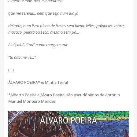
É bebé, é mãe, avó, é a natureza
que me serena… nem que seja num dia já
deitado, num livro pleno de frases sem hiena, leões, palancas, zebra,
macaco, planta ou seca, mesmo sem pó…
Aiuê, aiuê, “tou” numa margem que
“tu não me vê…”
(…)
ÁLVARO POEIRA*
in
Minha Terra!
*Alberto Poeira e Álvaro Poeira, são pseudónimos de António
Manuel Monteiro Mendes