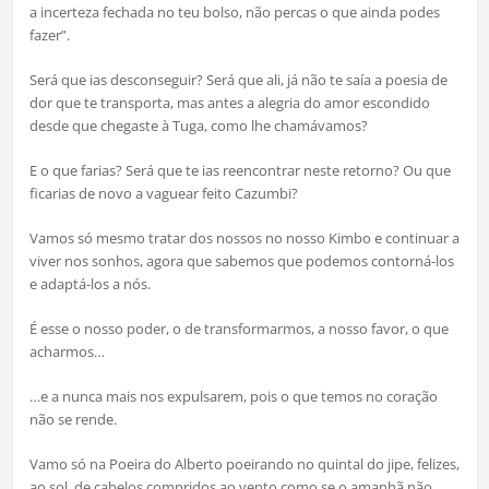
a incerteza fechada no teu bolso, não percas o que ainda podes
fazer”.
Será que ias desconseguir? Será que ali, já não te saía a poesia de
dor que te transporta, mas antes a alegria do amor escondido
desde que chegaste à Tuga, como lhe chamávamos?
E o que farias? Será que te ias reencontrar neste retorno? Ou que
ficarias de novo a vaguear feito Cazumbi?
Vamos só mesmo tratar dos nossos no nosso Kimbo e continuar a
viver nos sonhos, agora que sabemos que podemos contorná-los
e adaptá-los a nós.
É esse o nosso poder, o de transformarmos, a nosso favor, o que
acharmos…
…e a nunca mais nos expulsarem, pois o que temos no coração
não se rende.
Vamo só na Poeira do Alberto poeirando no quintal do jipe, felizes,
ao sol, de cabelos compridos ao vento como se o amanhã não