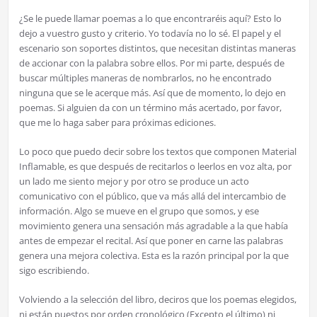
¿Se le puede llamar poemas a lo que encontraréis aquí? Esto lo
dejo a vuestro gusto y criterio. Yo todavía no lo sé. El papel y el
escenario son soportes distintos, que necesitan distintas maneras
de accionar con la palabra sobre ellos. Por mi parte, después de
buscar múltiples maneras de nombrarlos, no he encontrado
ninguna que se le acerque más. Así que de momento, lo dejo en
poemas. Si alguien da con un término más acertado, por favor,
que me lo haga saber para próximas ediciones.
Lo poco que puedo decir sobre los textos que componen Material
Inflamable, es que después de recitarlos o leerlos en voz alta, por
un lado me siento mejor y por otro se produce un acto
comunicativo con el público, que va más allá del intercambio de
información. Algo se mueve en el grupo que somos, y ese
movimiento genera una sensación más agradable a la que había
antes de empezar el recital. Así que poner en carne las palabras
genera una mejora colectiva. Esta es la razón principal por la que
sigo escribiendo.
Volviendo a la selección del libro, deciros que los poemas elegidos,
ni están puestos por orden cronológico (Excepto el último) ni