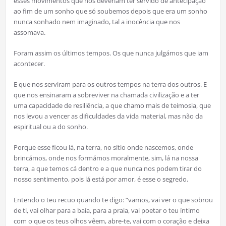
esses movimentos que nos deveriam ter servido de antecipação
ao fim de um sonho que só soubemos depois que era um sonho
nunca sonhado nem imaginado, tal a inocência que nos
assomava.
Foram assim os últimos tempos. Os que nunca julgámos que iam
acontecer.
E que nos serviram para os outros tempos na terra dos outros. E
que nos ensinaram a sobreviver na chamada civilização e a ter
uma capacidade de resiliência, a que chamo mais de teimosia, que
nos levou a vencer as dificuldades da vida material, mas não da
espiritual ou a do sonho.
Porque esse ficou lá, na terra, no sítio onde nascemos, onde
brincámos, onde nos formámos moralmente, sim, lá na nossa
terra, a que temos cá dentro e a que nunca nos podem tirar do
nosso sentimento, pois lá está por amor, é esse o segredo.
Entendo o teu recuo quando te digo: “vamos, vai ver o que sobrou
de ti, vai olhar para a baía, para a praia, vai poetar o teu íntimo
com o que os teus olhos vêem, abre-te, vai com o coração e deixa