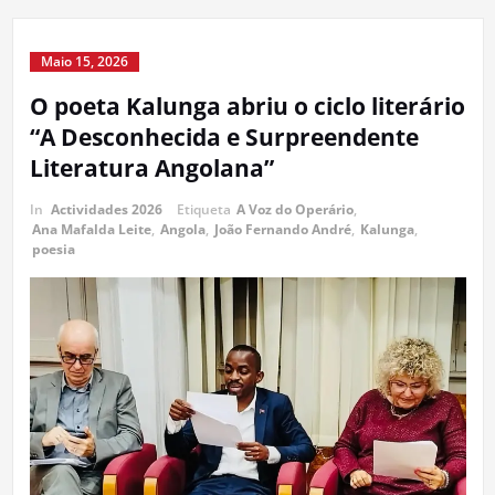
Maio 15, 2026
O poeta Kalunga abriu o ciclo literário
“A Desconhecida e Surpreendente
Literatura Angolana”
In
Actividades 2026
Etiqueta
A Voz do Operário
,
Ana Mafalda Leite
,
Angola
,
João Fernando André
,
Kalunga
,
poesia