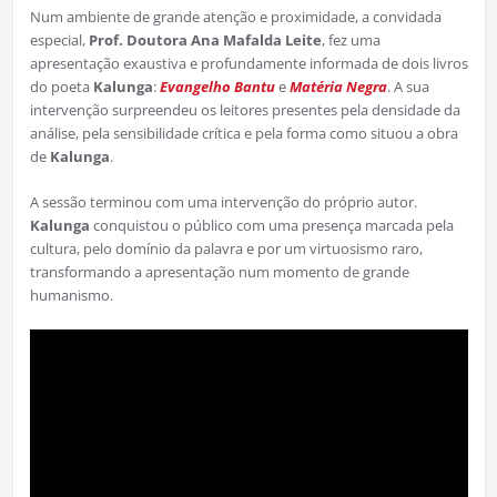
Num ambiente de grande atenção e proximidade, a convidada
especial,
Prof. Doutora Ana Mafalda Leite
, fez uma
apresentação exaustiva e profundamente informada de dois livros
do poeta
Kalunga
:
Evangelho Bantu
e
Matéria Negra
. A sua
intervenção surpreendeu os leitores presentes pela densidade da
análise, pela sensibilidade crítica e pela forma como situou a obra
de
Kalunga
.
A sessão terminou com uma intervenção do próprio autor.
Kalunga
conquistou o público com uma presença marcada pela
cultura, pelo domínio da palavra e por um virtuosismo raro,
transformando a apresentação num momento de grande
humanismo.