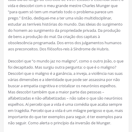
vida e descobri com o meu grande mestre Charles Munger que
“para quem só tem um martelo todo o problema parece um
prego.” Então, dediquei-me a ter uma visão multidisciplinar,
estudar as terríveis histórias do mundo. Das ideias do surgimento
do homem ao surgimento da propriedade privada. Da produção
de bens a produção do mal. Da criação dos capitais à
obsolescência programada. Dos erros dos julgamentos humanos
aos preconceitos. Dos filósofos-reis à Síndrome de Hubris.
Descobri que “o mundo jaz no maligno”, como o outro João, o que
foi decapitado. Mas surgiu outra pergunta: o que é o maligno?
Descobri que o maligno é a ganância, a inveja, a violência nas suas
várias dimensões e a identidade que pode ser assassina por não
buscar a empatia cognitiva e cristalizar os neurónios espelhos.
Mas descobri também que a maior parte das pessoas –
alfabetizadas e não-alfabetizadas – não sabe o que são neurónios
espelhos. Aí percebi que a vida é uma comédia que acaba sempre
em tragédia. Percebi que a vida é um milagre perigoso e que, mais
importante do que ter exemplos para seguir, é ter exemplos para
não seguir. Como alerta o princípio da inversão de Munger.