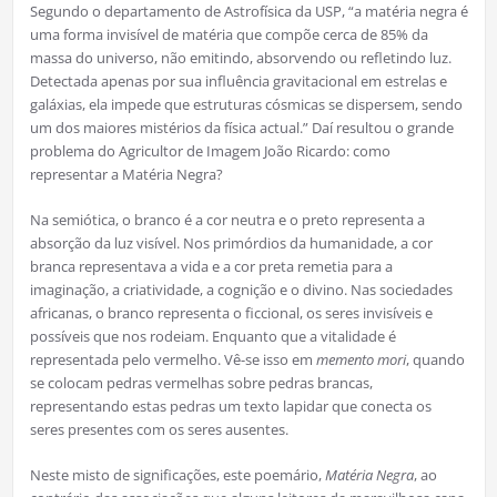
Segundo o departamento de Astrofísica da USP, “a matéria negra é
uma forma invisível de matéria que compõe cerca de 85% da
massa do universo, não emitindo, absorvendo ou refletindo luz.
Detectada apenas por sua influência gravitacional em estrelas e
galáxias, ela impede que estruturas cósmicas se dispersem, sendo
um dos maiores mistérios da física actual.” Daí resultou o grande
problema do Agricultor de Imagem João Ricardo: como
representar a Matéria Negra?
Na semiótica, o branco é a cor neutra e o preto representa a
absorção da luz visível. Nos primórdios da humanidade, a cor
branca representava a vida e a cor preta remetia para a
imaginação, a criatividade, a cognição e o divino. Nas sociedades
africanas, o branco representa o ficcional, os seres invisíveis e
possíveis que nos rodeiam. Enquanto que a vitalidade é
representada pelo vermelho. Vê-se isso em
memento mori
, quando
se colocam pedras vermelhas sobre pedras brancas,
representando estas pedras um texto lapidar que conecta os
seres presentes com os seres ausentes.
Neste misto de significações, este poemário,
Matéria Negra
, ao