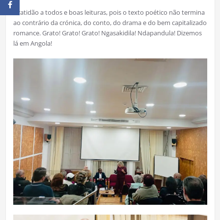
Gratidão a todos e boas leituras, pois o texto poético não termina
ao contrário da crónica, do conto, do drama e do bem capitalizado
romance. Grato! Grato! Grato! Ngasakidila! Ndapandula! Dizemos
lá em Angola!