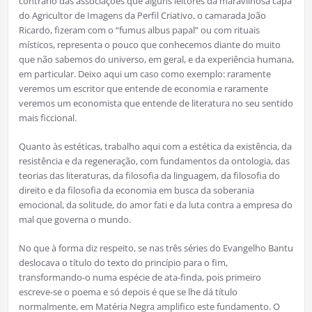
contrário das associações que alguns leitores da maravilhosa capa
do Agricultor de Imagens da Perfil Criativo, o camarada João
Ricardo, fizeram com o “fumus albus papal” ou com rituais
místicos, representa o pouco que conhecemos diante do muito
que não sabemos do universo, em geral, e da experiência humana,
em particular. Deixo aqui um caso como exemplo: raramente
veremos um escritor que entende de economia e raramente
veremos um economista que entende de literatura no seu sentido
mais ficcional.
Quanto às estéticas, trabalho aqui com a estética da existência, da
resistência e da regeneração, com fundamentos da ontologia, das
teorias das literaturas, da filosofia da linguagem, da filosofia do
direito e da filosofia da economia em busca da soberania
emocional, da solitude, do amor fati e da luta contra a empresa do
mal que governa o mundo.
No que à forma diz respeito, se nas três séries do Evangelho Bantu
deslocava o título do texto do princípio para o fim,
transformando-o numa espécie de ata-finda, pois primeiro
escreve-se o poema e só depois é que se lhe dá título
normalmente, em Matéria Negra amplifico este fundamento. O