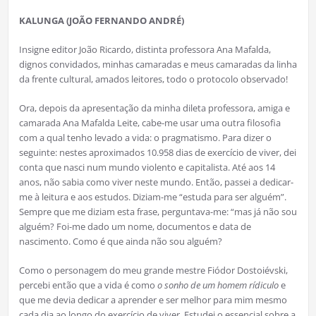
KALUNGA (JOÃO FERNANDO ANDRÉ)
Insigne editor João Ricardo, distinta professora Ana Mafalda,
dignos convidados, minhas camaradas e meus camaradas da linha
da frente cultural, amados leitores, todo o protocolo observado!
Ora, depois da apresentação da minha dileta professora, amiga e
camarada Ana Mafalda Leite, cabe-me usar uma outra filosofia
com a qual tenho levado a vida: o pragmatismo. Para dizer o
seguinte: nestes aproximados 10.958 dias de exercício de viver, dei
conta que nasci num mundo violento e capitalista. Até aos 14
anos, não sabia como viver neste mundo. Então, passei a dedicar-
me à leitura e aos estudos. Diziam-me “estuda para ser alguém”.
Sempre que me diziam esta frase, perguntava-me: “mas já não sou
alguém? Foi-me dado um nome, documentos e data de
nascimento. Como é que ainda não sou alguém?
Como o personagem do meu grande mestre Fiódor Dostoiévski,
percebi então que a vida é como
o sonho de um homem rídiculo
e
que me devia dedicar a aprender e ser melhor para mim mesmo
cada dia ao longo do exercício de viver. Estudei o essencial sobre a