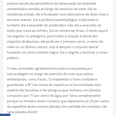
poema resulta da persistência da observação da realidade
aumentada e sentida ao longo do exercício de viver. Daí as
reticências iniciais. Ele é finalizado num laboratório de dizer mais e
escrever menos. Daí a polifonia paremiológica. Cada texto é
burilado até à exaustão do predicador, não até a exaustão do
texto que ruma ao infinito. Daí as reticências finais. O título aqui é
um jogador ou peregrino, para trazer à colação a teoria dos
viajantes de Bauman, ele pode ser o primeiro verso, o verso do
meio ou os últimos versos, mas é sempre o conjunto lexical
fundador do texto-matéria negra. Daí o negrito a iluminar o corpo
poético.
O meu acrisolado agradecimento pela vossa presença e
camaradagem ao longo do exercício de viver que vamos
enfrentando, como Paulo, “combatendo o bom combate e
guardando a fé” nas coisas do espírito e na humanidade, esta
espécie tão bondosa e tão perigosa que nomeou um planeta
composto por 71 por cento de água por Terra, simplesmente
porque os homens vivem na terra, que representa só 29 por cento
da superfície deste mesmo planeta. Em verdade em verdade, não
seria planeta ÁGUA?