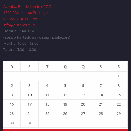
Avenida Rio de Janeiro, 27 C,
1700-336 Lisboa, Portugal.
(00351) 214.001.788
info@autores.club
Horário COVID 19
(acesso limitado às nossas instalações)
Manhã: 10:00 - 13:00
Tarde: 15:00 - 18:00
D
S
T
Q
Q
S
S
1
2
3
4
5
6
7
8
9
10
11
12
13
14
15
16
17
18
19
20
21
22
23
24
25
26
27
28
29
30
31