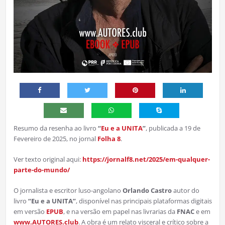
Resumo da resenha ao livro
“
Eu e a UNITA
”
, publicada a 19 de
Fevereiro de 2025, no jornal
Folha 8
.
Ver texto original aqui:
https://jornalf8.net/2025/em-qualquer-
parte-do-mundo/
O jornalista e escritor luso-angolano
Orlando Castro
autor do
livro
“Eu e a UNITA”
, disponível nas principais plataformas digitais
em versão
EPUB
, e na versão em papel nas livrarias da
FNAC
e em
www.AUTORES.club
. A obra é um relato visceral e crítico sobre a