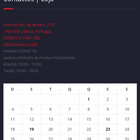
Avenida Rio de Janeiro, 27 C,
1700-336 Lisboa, Portugal.
(00351) 214.001.788
info@autores.club
Horário COVID 19
(acesso limitado às nossas instalações)
Manhã: 10:00 - 13:00
Tarde: 15:00 - 18:00
D
S
T
Q
Q
S
S
1
2
3
4
5
6
7
8
9
10
11
12
13
14
15
16
17
18
19
20
21
22
23
24
25
26
27
28
29
30
31