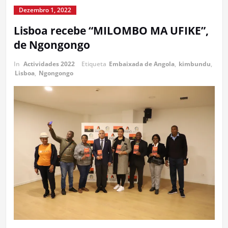
Dezembro 1, 2022
Lisboa recebe “MILOMBO MA UFIKE”,
de Ngongongo
In
Actividades 2022
Etiqueta
Embaixada de Angola
,
kimbundu
,
Lisboa
,
Ngongongo