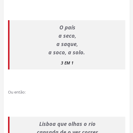
O país
a seco,
a saque,
a soco, a solo.
3 EM 1
Ou então:
Lisboa que olhas o rio
cansada de o ver correr