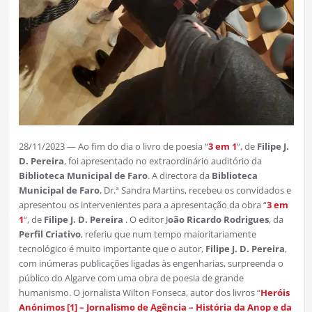
28/11/2023 — Ao fim do dia o livro de poesia “
3 em 1
“, de
Filipe J.
D. Pereira
, foi apresentado no extraordinário auditório da
Biblioteca Municipal de Faro
. A directora da
Biblioteca
Municipal de Faro
, Dr.ª Sandra Martins, recebeu os convidados e
apresentou os intervenientes para a apresentação da obra “
3 em
1
“, de
Filipe J. D. Pereira
. O editor J
oão Ricardo Rodrigues
, da
Perfil Criativo
, referiu que num tempo maioritariamente
tecnológico é muito importante que o autor,
Filipe J. D. Pereira
,
com inúmeras publicações ligadas às engenharias, surpreenda o
público do Algarve com uma obra de poesia de grande
humanismo. O jornalista Wilton Fonseca, autor dos livros “
Heróis
Anónimos [1] – Jornalismo de Agência – História da Anop e da