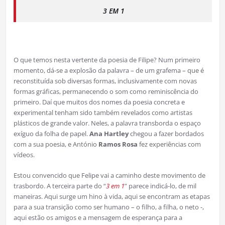
3 EM 1
O que temos nesta vertente da poesia de Filipe? Num primeiro
momento, dá-se a explosão da palavra – de um grafema – que é
reconstituída sob diversas formas, inclusivamente com novas
formas gráficas, permanecendo o som como reminiscência do
primeiro. Daí que muitos dos nomes da poesia concreta e
experimental tenham sido também revelados como artistas
plásticos de grande valor. Neles, a palavra transborda o espaço
exíguo da folha de papel.
Ana Hartley
chegou a fazer bordados
com a sua poesia, e António
Ramos Rosa
fez experiências com
vídeos.
Estou convencido que Felipe vai a caminho deste movimento de
trasbordo. A terceira parte do “
3 em 1
” parece indicá-lo, de mil
maneiras. Aqui surge um hino à vida, aqui se encontram as etapas
para a sua transição como ser humano – o filho, a filha, o neto -,
aqui estão os amigos e a mensagem de esperança para a