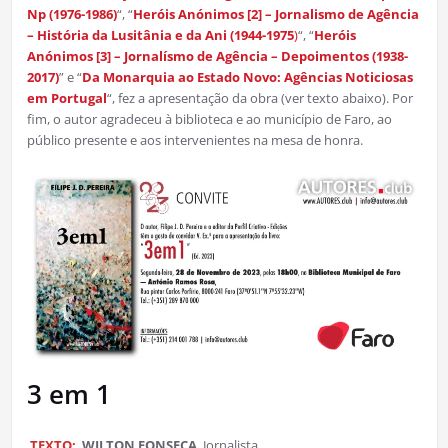
Np (1976-1986)
“, “
Heróis Anónimos [2] – Jornalismo de Agência
– História da Lusitânia e da Ani (1944-1975
)
“, “
Heróis
Anónimos [3] – Jornalísmo de Agência – Depoimentos (1938-
2017)
” e “
Da Monarquia ao Estado Novo: Agências Noticiosas
em Portugal
“, fez a apresentação da obra (ver texto abaixo). Por
fim, o autor agradeceu à biblioteca e ao município de Faro, ao
público presente e aos intervenientes na mesa de honra.
3 em 1
TEXTO:
WILTON FONSECA
, Jornalista