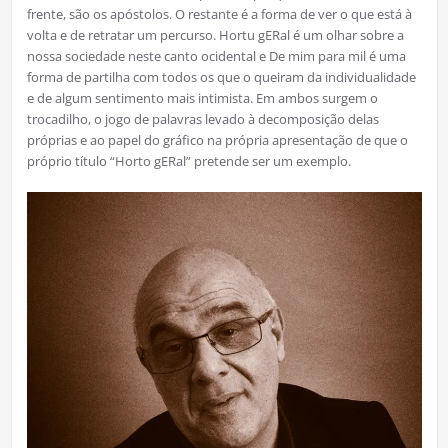
frente, são os apóstolos. O restante é a forma de ver o que está à
volta e de retratar um percurso. Hortu gERal é um olhar sobre a
nossa sociedade neste canto ocidental e De mim para mil é uma
forma de partilha com todos os que o queiram da individualidade
e de algum sentimento mais intimista. Em ambos surgem o
trocadilho, o jogo de palavras levado à decomposição delas
próprias e ao papel do gráfico na própria apresentação de que o
próprio título “Horto gERal” pretende ser um exemplo.