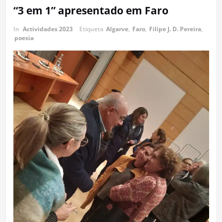
“3 em 1” apresentado em Faro
In
Actividades 2023
Etiqueta
Algarve
,
Faro
,
Filipe J. D. Pereira
,
poesia