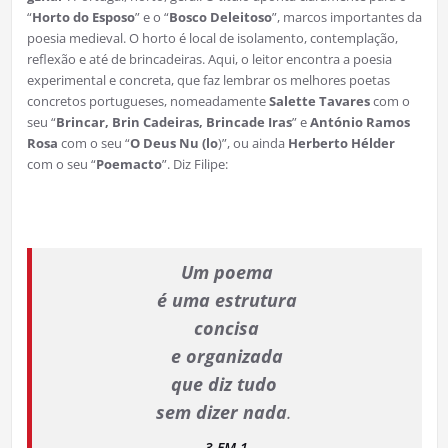
“
Horto do Esposo
” e o “
Bosco Deleitoso
”, marcos importantes da
poesia medieval. O horto é local de isolamento, contemplação,
reflexão e até de brincadeiras. Aqui, o leitor encontra a poesia
experimental e concreta, que faz lembrar os melhores poetas
concretos portugueses, nomeadamente
Salette Tavares
com o
seu “
Brincar, Brin Cadeiras, Brincade Iras
” e
António Ramos
Rosa
com o seu “
O Deus Nu (lo
)”, ou ainda
Herberto Hélder
com o seu “
Poemacto
”. Diz Filipe:
Um poema
é uma estrutura
concisa
e organizada
que diz tudo
sem dizer nada
.
3 EM 1