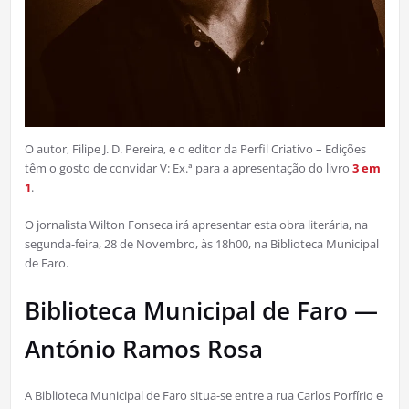
O autor, Filipe J. D. Pereira, e o editor da Perfil Criativo – Edições
têm o gosto de convidar V: Ex.ª para a apresentação do livro
3 em
1
.
O jornalista Wilton Fonseca irá apresentar esta obra literária, na
segunda-feira, 28 de Novembro, às 18h00, na Biblioteca Municipal
de Faro.
Biblioteca Municipal de Faro —
António Ramos Rosa
A Biblioteca Municipal de Faro situa-se entre a rua Carlos Porfírio e