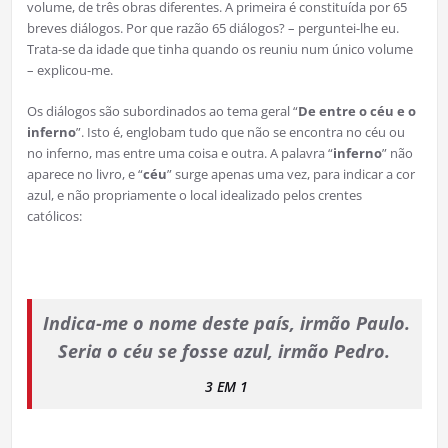
volume, de três obras diferentes. A primeira é constituída por 65
breves diálogos. Por que razão 65 diálogos? – perguntei-lhe eu.
Trata-se da idade que tinha quando os reuniu num único volume
– explicou-me.
Os diálogos são subordinados ao tema geral “
De entre o céu e o
inferno
”. Isto é, englobam tudo que não se encontra no céu ou
no inferno, mas entre uma coisa e outra. A palavra “
inferno
” não
aparece no livro, e “
céu
” surge apenas uma vez, para indicar a cor
azul, e não propriamente o local idealizado pelos crentes
católicos:
Indica-me o nome deste país, irmão Paulo.
Seria o céu se fosse azul, irmão Pedro.
3 EM 1