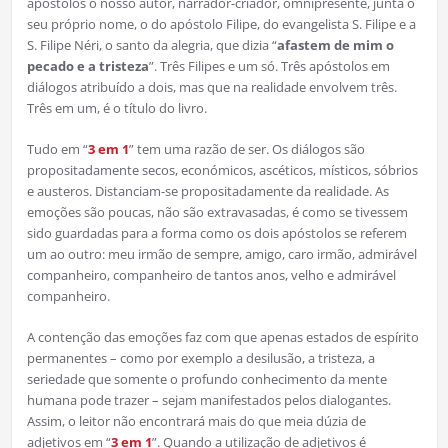
apóstolos o nosso autor, narrador-criador, omnipresente, junta o
seu próprio nome, o do apóstolo Filipe, do evangelista S. Filipe e a
S. Filipe Néri, o santo da alegria, que dizia “
afastem de mim o
pecado e a tristeza
”. Três Filipes e um só. Três apóstolos em
diálogos atribuído a dois, mas que na realidade envolvem três.
Três em um, é o título do livro.
Tudo em “
3 em 1
” tem uma razão de ser. Os diálogos são
propositadamente secos, económicos, ascéticos, místicos, sóbrios
e austeros. Distanciam-se propositadamente da realidade. As
emoções são poucas, não são extravasadas, é como se tivessem
sido guardadas para a forma como os dois apóstolos se referem
um ao outro: meu irmão de sempre, amigo, caro irmão, admirável
companheiro, companheiro de tantos anos, velho e admirável
companheiro.
A contenção das emoções faz com que apenas estados de espírito
permanentes – como por exemplo a desilusão, a tristeza, a
seriedade que somente o profundo conhecimento da mente
humana pode trazer – sejam manifestados pelos dialogantes.
Assim, o leitor não encontrará mais do que meia dúzia de
adjetivos em “
3 em 1
”. Quando a utilização de adjetivos é