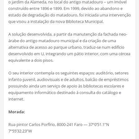
o jardim da Alameda, no local do antigo matadouro – um imóvel
construído entre 1896 e 1899. Em 1999, devido ao abandono e
estado de degradação do matadouro, foi iniciada uma intervenção
que visou a instalação da nova Biblioteca Municipal.
A solução desenvolvida, a partir da manutenção da fachada neo-
árabe do antigo matadouro municipal e da criação de uma
alternativa de acesso ao parque urbano, traduz-se num edifício
desenvolvido em U, integrando um pátio interior, com uma cércea
equivalente a dois pisos.
O seu interior contempla os seguintes espaços: auditório, setores
infanto-juvenil, audiovisuais e de adultos, balcão de empréstimos
possuindo ainda um serviço de apoio às bibliotecas escolares e
equipamento informático destinado à consulta do catálogo e
internet.
Morada:
Rua pintor Carlos Porfírio, 8000-241 Faro — 37º0’51.1”N
7º55’32.23”W