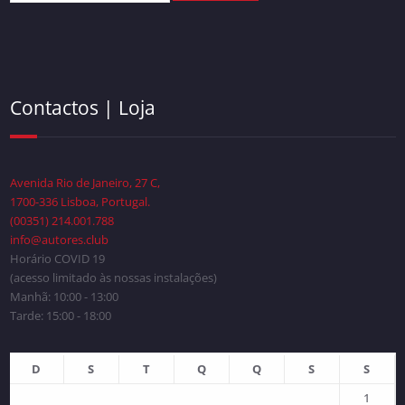
Contactos | Loja
Avenida Rio de Janeiro, 27 C,
1700-336 Lisboa, Portugal.
(00351) 214.001.788
info@autores.club
Horário COVID 19
(acesso limitado às nossas instalações)
Manhã: 10:00 - 13:00
Tarde: 15:00 - 18:00
D
S
T
Q
Q
S
S
1