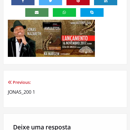
Previous:
Navegação
JONAS_200 1
de
artigos
Deixe uma resposta