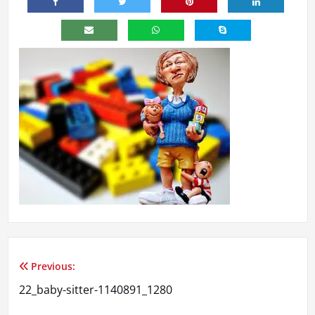
Previous:
Navegação
22_baby-sitter-1140891_1280
de