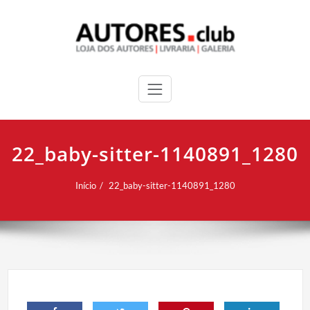
22_baby-sitter-1140891_1280
Início
22_baby-sitter-1140891_1280