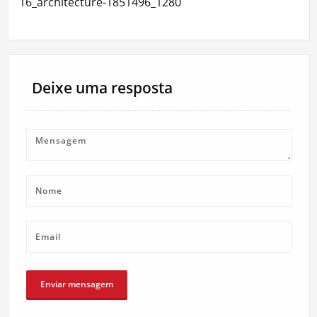
16_architecture-1851496_1280
de
artigos
Deixe uma resposta