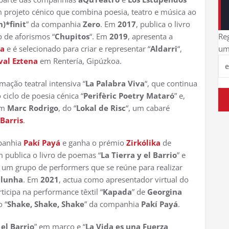
m projeto cénico que combina poesia, teatro e música ao
n)*finit
” da companhia
Zero
. Em
2017
, publica o livro
Reg
ro de aforismos “
Chupitos
“. Em
2019
, apresenta a
um
ía
e é selecionado para criar e representar “
Aldarri
“,
val Eztena
em Rentería, Gipúzkoa.
mação teatral intensiva “
La Palabra Viva
“, que continua
 ciclo de poesia cénica “
Perifèric Poetry Mataró
” e,
om
Marc Rodrigo
, do “
Lokal de Risc
“, um cabaré
Barris
.
panhia
Pakí Payá
e ganha o prémio
Zirkólika
de
 publica o livro de poemas “
La Tierra y el Barrio
” e
, um grupo de performers que se reúne para realizar
alunha
. Em
2021
, actua como apresentador virtual do
rticipa na performance têxtil “
Kapada
” de
Georgina
o “
Shake, Shake, Shake
” da companhia
Pakí Payá
.
 el Barrio
” em março e “
La Vida es una Fuerza