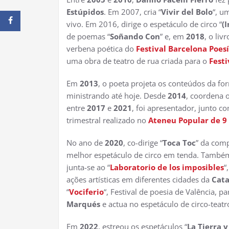
Estúpidos
. Em 2007, cria “
Vivir del Bolo
“, u
vivo. Em 2016, dirige o espetáculo de circo “
(I
de poemas “
Soñando Con
” e, em
2018
, o liv
verbena poética do
Festival Barcelona Poes
uma obra de teatro de rua criada para o
Festi
Em
2013
, o poeta projeta os conteúdos da for
ministrando até hoje. Desde
2014
, coordena o
entre
2017
e
2021
, foi apresentador, junto c
trimestral realizado no
Ateneu Popular de 9 
No ano de
2020
, co-dirige “
Toca Toc
” da com
melhor espetáculo de circo em tenda. Também
junta-se ao “
Laboratorio de los imposibles
“
ações artísticas em diferentes cidades da
Cat
“
Vociferio
“, Festival de poesia de Valência, pa
Marqués
e actua no espetáculo de circo-teatr
Em
2022
, estreou os espetáculos “
La Tierra y