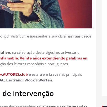
ro
, por distribuir e apresentar a sua obra nas ruas desde
iativo
, na celebração deste vigésimo aniversário,
Inflamable. Veinte años extendiendo palabras en
ração dos leitores espanhóis e portugueses.
.AUTORES.club
e estará em breve nas principais
AC
,
Bertrand
,
Wook
e
Worten
.
 de intervenção
parte das companhias
aQúTeatro
e
Los Estupendos