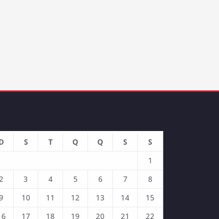
D
S
T
Q
Q
S
S
1
2
3
4
5
6
7
8
9
10
11
12
13
14
15
16
17
18
19
20
21
22