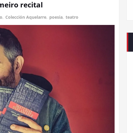
meiro recital
co
,
Colección Aquelarre
,
poesia
,
teatro