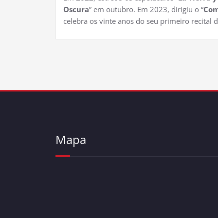
Oscura
” em outubro. Em 2023, dirigiu o “
Com
celebra os vinte anos do seu primeiro recital 
Mapa