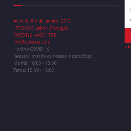
Avenida Rio de Janeiro, 27 C,
1700-336 Lisboa, Portugal.
(00351) 214.001.788
info@autores.club
« J
Horário COVID 19
(acesso limitado às nossas instalações)
Manhã: 10:00 - 13:00
Tarde: 15:00 - 18:00