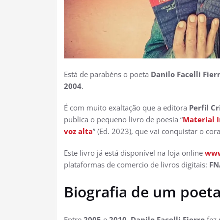
Está de parabéns o poeta
Danilo Facelli Fier
2004
.
É com muito exaltação que a editora
Perfil Cr
publica o pequeno livro de poesia “
Material 
voz alta
” (Ed. 2023), que vai conquistar o co
Este livro já está disponível na loja online
www
plataformas de comercio de livros digitais:
FN
Biografia de um poeta
Entre
2005
e
2010
,
Danilo Facelli Fierro
fez 