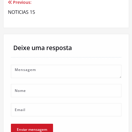
Previous:
Navegação
NOTICIAS 15
de
artigos
Deixe uma resposta