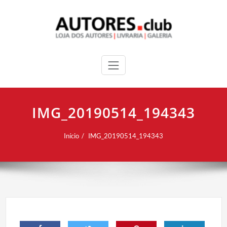
IMG_20190514_194343
Início
IMG_20190514_194343