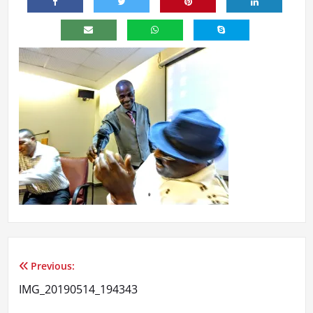
Previous:
Navegação
IMG_20190514_194343
de